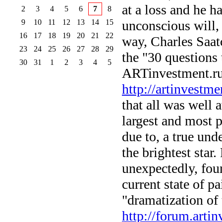
at a loss and he h
2
3
4
5
6
7
8
9
10
11
12
13
14
15
unconscious will, 
16
17
18
19
20
21
22
way, Charles Saatc
23
24
25
26
27
28
29
the "30 questions 
30
31
1
2
3
4
5
ARTinvestment.r
http://artinvestme
that all was well 
largest and most p
due to, a true un
the brightest star.
unexpectedly, fou
current state of pa
"dramatization of 
http://forum.arti