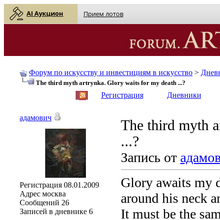
AI Аукцион
Прием лотов
Форум по искусству и инвестициям в искусство
>
Днев
The third myth artrynka. Glory waits for my death ...?
English
| Русский
Регистрация
Дневники
адамович
The third myth a
...?
Запись от
адамо
Glory awaits my d
Регистрация
08.01.2009
Адрес
москва
around his neck a
Сообщений
26
It must be the sa
Записей в дневнике
6