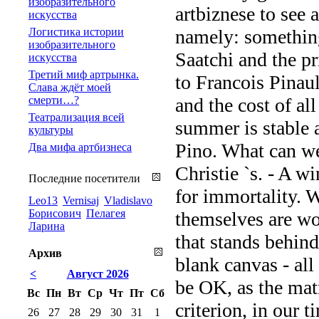
изобразительного
artbiznese to see 
искусства
Логистика истории
namely: something
изобразительного
Saatchi and the pr
искусства
Третий миф артрынка.
to Francois Pinaul
Слава ждёт моей
смерти…?
and the cost of al
Театрализация всей
summer is stable a
культуры
Pino. What can we
Два мифа артбизнеса
Christie `s. - A wi
Последние посетители
for immortality. W
Leo13
Vernisaj
Vladislavo
Борисович
Пелагея
themselves are wor
Ларина
that stands behind
Архив
blank canvas - all
<
Август 2026
be OK, as the matr
Вс
Пн
Вт
Ср
Чт
Пт
Сб
criterion, in our t
26
27
28
29
30
31
1