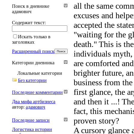
all the same comm
Поиск в дневнике
адамович
excuses and helper
Содержит текст:
accepted the state
"waiting for the g
Искать только в
заголовках
death." This is th
Расширенный поиск
individuals myth, 
are comforted and 
Категории дневника
brighter future, a
Локальные категории
Без категории
business from the 
first glance, the a
Последние комментарии
and then it ...! Th
Два мифа артбизнеса
автор:
адамович
fact, this mechani
proven story?
Последние записи
A cursory glance a
Логистика истории