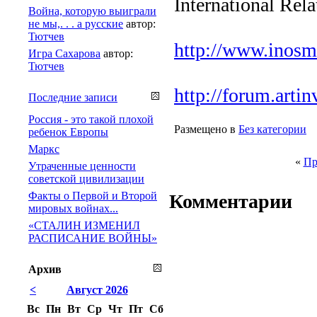
International Rel
Война, которую выиграли
не мы,. . . а русские
автор:
Тютчев
http://www.inosmi
Игра Сахарова
автор:
Тютчев
http://forum.arti
Последние записи
Россия - это такой плохой
Размещено в
Без категории
ребенок Европы
Маркс
«
Пр
Утраченные ценности
советской цивилизации
Факты о Первой и Второй
Комментарии
мировых войнах...
«СТАЛИН ИЗМЕНИЛ
РАСПИСАНИЕ ВОЙНЫ»
Архив
<
Август 2026
Вс
Пн
Вт
Ср
Чт
Пт
Сб