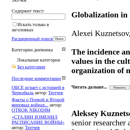
Тютчев
Содержит текст:
Globalization in
Искать только в
заголовках
Alexei Kuznetsov,
Расширенный поиск
Категории дневника
The incidence an
values in the cul
Локальные категории
Без категории
organization of 
Последние комментарии
Читать дальше...
ОБСЕ играет с историей в
Чернобыль
автор:
Тютчев
Факты о Первой и Второй
мировых войнах...
автор:
OTROK NIKODIM
Aleksey Kuznets
«СТАЛИН ИЗМЕНИЛ
senior researcher
РАСПИСАНИЕ ВОЙНЫ»
автор:
Тютчев