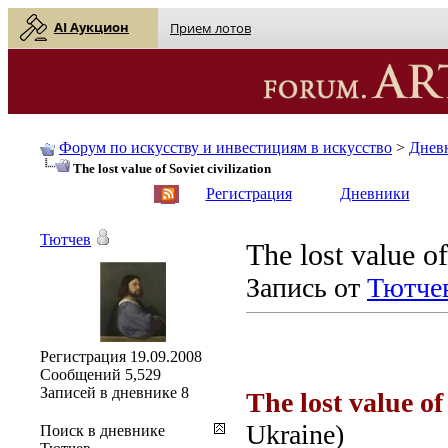
AI Аукцион
Прием лотов
Форум по искусству и инвестициям в искусство
>
Днев
The lost value of Soviet civilization
English
| Русский
Регистрация
Дневники
Тютчев
The lost value of
Запись от
Тютче
Регистрация
19.09.2008
Сообщений
5,529
Записей в дневнике
8
The lost value of 
Ukraine)
Поиск в дневнике