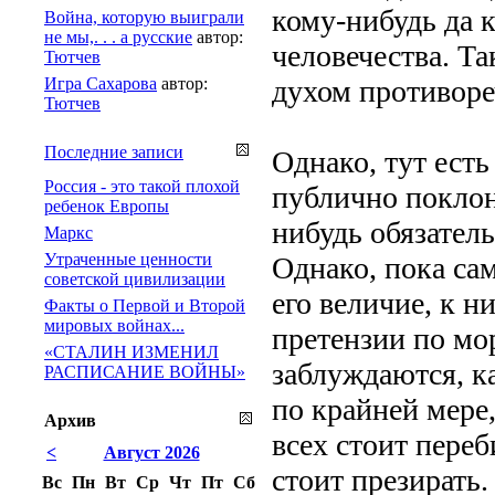
кому-нибудь да к
Война, которую выиграли
не мы,. . . а русские
автор:
человечества. Та
Тютчев
Игра Сахарова
автор:
духом противоре
Тютчев
Последние записи
Однако, тут есть
Россия - это такой плохой
публично поклон
ребенок Европы
нибудь обязател
Маркс
Утраченные ценности
Однако, пока са
советской цивилизации
его величие, к н
Факты о Первой и Второй
мировых войнах...
претензии по мор
«СТАЛИН ИЗМЕНИЛ
заблуждаются, к
РАСПИСАНИЕ ВОЙНЫ»
по крайней мере
Архив
всех стоит переб
<
Август 2026
стоит презирать.
Вс
Пн
Вт
Ср
Чт
Пт
Сб