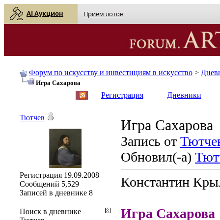
AI Аукцион
Прием лотов
Форум по искусству и инвестициям в искусство
>
Днев
Игра Сахарова
English
| Русский
Регистрация
Дневники
Тютчев
Игра Сахарова
Запись от
Тютче
Обновил(-а)
Тют
Регистрация
19.09.2008
Константин Кры
Сообщений
5,529
Записей в дневнике
8
Игра Сахарова
Поиск в дневнике