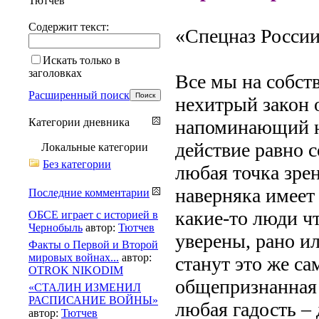
Тютчев
Содержит текст:
«Спецназ России
Искать только в
заголовках
Все мы на собст
Расширенный поиск
нехитрый закон 
Категории дневника
напоминающий н
действие равно 
Локальные категории
Без категории
любая точка зре
наверняка имеет
Последние комментарии
какие-то люди чт
ОБСЕ играет с историей в
Чернобыль
автор:
Тютчев
уверены, рано и
Факты о Первой и Второй
мировых войнах...
автор:
станут это же с
OTROK NIKODIM
общепризнанная 
«СТАЛИН ИЗМЕНИЛ
РАСПИСАНИЕ ВОЙНЫ»
любая гадость – 
автор:
Тютчев