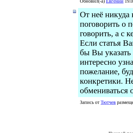
Обновил(-а)
Евгений
19.0
От неё никуда 
поговорить о п
говорить, а с к
Если статья Ва
бы Вы указать
интересно узн
пожелание, бу
конкретики. Н
обмениваться 
Запись от
Тютчев
размеще