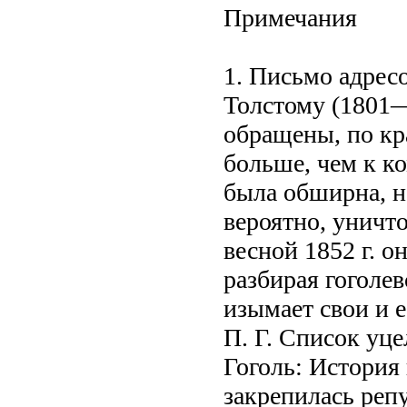
Примечания
1. Письмо адрес
Толстому (1801
обращены, по кр
больше, чем к к
была обширна, н
вероятно, уничт
весной 1852 г. о
разбирая гоголев
изымает свои и 
П. Г. Список уц
Гоголь: История 
закрепилась репу