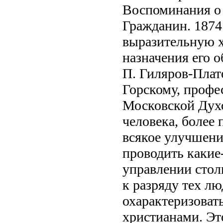
Воспоминания о 
Гражданин. 1874
выразительную х
назначения его о
П. Гиляров-Плат
Горскому, профе
Московской Духо
человека, более 
всякое улучшени
проводить какие
управлении сто
к разряду тех л
охарактеризовать
христианами. Э