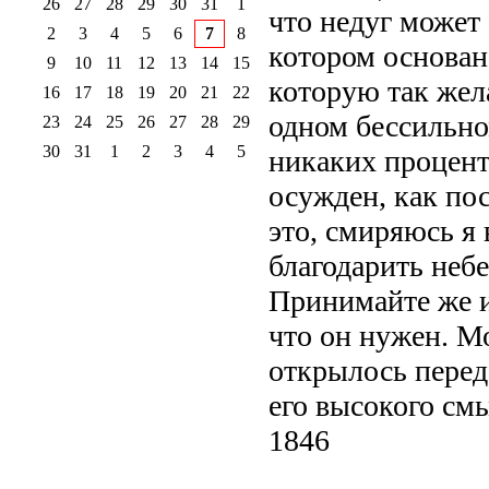
26
27
28
29
30
31
1
что недуг может 
2
3
4
5
6
7
8
котором основана
9
10
11
12
13
14
15
которую так жел
16
17
18
19
20
21
22
одном бессильном
23
24
25
26
27
28
29
30
31
1
2
3
4
5
никаких процент
осужден, как по
это, смиряюсь я 
благодарить неб
Принимайте же и
что он нужен. М
открылось перед 
его высокого см
1846