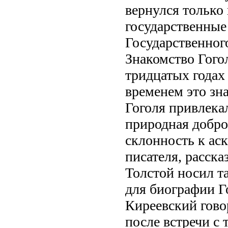
вернулся только 
государственные
Государственного
Знакомство Гого
тридцатых годах 
временем это зн
Гоголя привлека
природная добро
склонность к аск
писателя, расска
Толстой носил т
для биографии Гог
Киреевский гово
после встречи с 