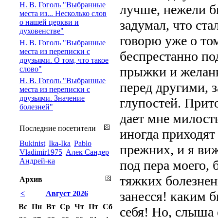
Н. В. Гоголь "Выбранные
лучше, нежели бы
места из... Несколько слов
задумал, что ста
о нашей церкви и
духовенстве"
говорю уже о том
Н. В. Гоголь "Выбранные
места из переписки с
беспрестанно под
друзьями. О том, что такое
прыжки и желань
слово"
Н. В. Гоголь "Выбранные
перед другими, 
места из переписки с
друзьями. Значение
глупостей. Прит
болезней"
дает мне милость
Последние посетители
иногда приходят
Bukinist
Ika-Ika
Pablo
прежних, и я виж
Vladimir1975
Алек Сандер
Андрей-ка
под пера моего, 
тяжких болезненн
Архив
занесся! каким 
<
Август 2026
Вс
Пн
Вт
Ср
Чт
Пт
Сб
себя! Но, слыша