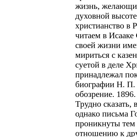
жизнь, желающие
духовной высоте
христианство в 
читаем в Исааке
своей жизни име
мириться с казе
суетой в деле Х
принадлежал по
биографии Н. П.
обозрение. 1896.
Трудно сказать, 
однако письма Г
проникнуты тем 
отношению к дру