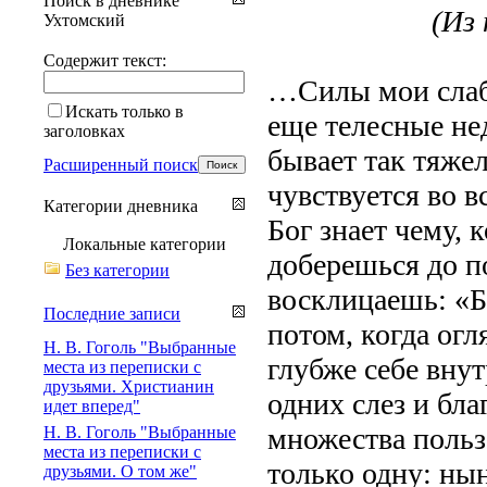
Поиск в дневнике
(Из 
Ухтомский
Содержит текст:
…Силы мои слабе
Искать только в
еще телесные не
заголовках
бывает так тяжел
Расширенный поиск
чувствуется во в
Категории дневника
Бог знает чему, 
Локальные категории
доберешься до п
Без категории
восклицаешь: «Б
Последние записи
потом, когда ог
Н. В. Гоголь "Выбранные
глубже себе вну
места из переписки с
друзьями. Христианин
одних слез и бла
идет вперед"
множества польз,
Н. В. Гоголь "Выбранные
места из переписки с
только одну: нын
друзьями. О том же"