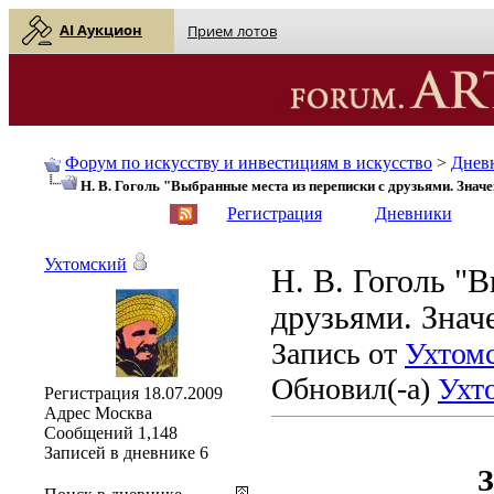
AI Аукцион
Прием лотов
Форум по искусству и инвестициям в искусство
>
Днев
Н. В. Гоголь "Выбранные места из переписки с друзьями. Значе
English
| Русский
Регистрация
Дневники
Ухтомский
Н. В. Гоголь "
друзьями. Знач
Запись от
Ухтом
Обновил(-а)
Ухт
Регистрация
18.07.2009
Адрес
Москва
Сообщений
1,148
Записей в дневнике
6