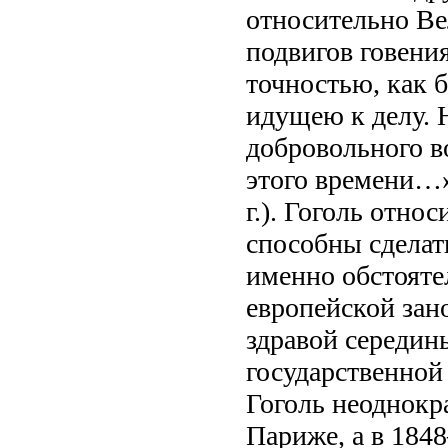
относительно Ве
подвигов говени
точностью, как 
идущею к делу. 
добровольного в
этого времени…» 
г.). Гоголь отно
способны сделат
именно обстояте
европейской зан
здравой середин
государственной
Гоголь неоднокра
Париже, а в 184