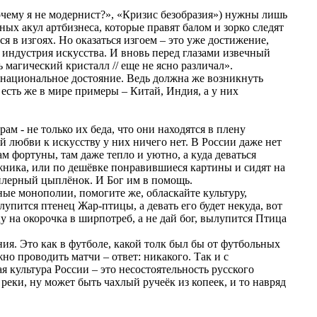
чему я не модернист?», «Кризис безобразия») нужны лишь
х акул артбизнеса, которые правят балом и зорко следят
я в изгоях. Но оказаться изгоем – это уже достижение,
я индустрия искусства. И вновь перед глазами извечный
ь магический кристалл // еще не ясно различал».
 национальное достояние. Ведь должна же возникнуть
 есть же в мире примеры – Китай, Индия, а у них
ам - не только их беда, что они находятся в плену
й любви к искусству у них ничего нет. В России даже нет
ам фортуны, там даже тепло и уютно, а куда деваться
ожника, или по дешёвке понравившиеся картины и сидят на
ойлерный цыплёнок. И Бог им в помощь.
нные монополии, помогите же, обласкайте культуру,
лупится птенец Жар-птицы, а девать его будет некуда, вот
 на окорочка в ширпотреб, а не дай бог, вылупится Птица
ия. Это как в футболе, какой толк был бы от футбольных
но проводить матчи – ответ: никакого. Так и с
 культура России – это несостоятельность русского
 реки, ну может быть чахлый ручеёк из копеек, и то навряд