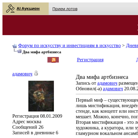
AI Аукцион
Прием лотов
Форум по искусству и инвестициям в искусство
>
Днев
Два мифа артбизнеса
English
| Русский
Регистрация
адамович
Два мифа артбизнеса
Запись от
адамович
размещена
Обновил(-а)
адамович
20.08.
Первый миф – существующее 
лишь мистификация, внедрённ
стенде, как концепт или инс
Регистрация
08.01.2009
мешает. Можно, конечно, поп
Адрес
москва
Вторая мистификация - это л
Сообщений
26
художника, а куратора, или 
Записей в дневнике
6
гламурном вокальном ансамбл