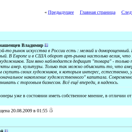
«
Предыдущее
Главная страница
След
машенцев Владимир
ой-то рынок искусства в России есть : мелкий и доморощенный.
ый. В Европе и в США оборот арт-рынка настолько велик, что 
я художников. Там явно наблюдается дефицит "товара" - только
кты амер. культуры. Только так можно объяснить то, что амери
скупить своих художников, к которым интерес, естественно, у
оначальное накопление художественного" капитала. Современн
авнивать с торговым бизнесом. Всё ещё впереди, я надеюсь.
онеры уже в состоянии иметь собственное мнение, в отличии от
ена 20.08.2009 в 01:55
ий