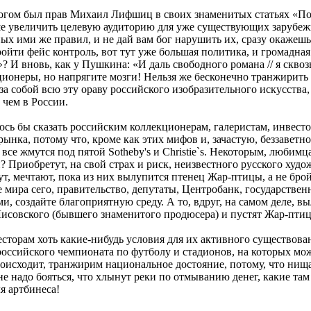
ногом был прав Михаил Лифшиц в своих знаменитых статьях «По
е увеличить целевую аудиторию для уже существующих зарубежны
х ими же правил, и не дай вам бог нарушить их, сразу окажешьс
ройти фейс контроль, вот тут уже большая политика, и громадна
? И вновь, как у Пушкина: «И даль свободного романа // я сквоз
ционеры, но напрягите мозги! Нельзя же бесконечно транжирить
за собой всю эту ораву российского изобразительного искусства,
 чем в России.
ось бы сказать российским коллекционерам, галеристам, инвестор
нка, потому что, кроме как этих мифов и, зачастую, беззаветно
все жмутся под пятой Sotheby's и Christie`s. Некоторым, любимц
? Приобретут, на свой страх и риск, неизвестного русского худ
ут, мечтают, пока из них вылупится птенец Жар-птицы, а не бр
ые мира сего, правительство, депутаты, Центробанк, государстве
, создайте благоприятную среду. А то, вдруг, на самом деле, вы
исовского (бывшего знаменитого продюсера) и пустят Жар-птицу
сторам хоть какие-нибудь условия для их активного существован
российского чемпионата по футболу и стадионов, на которых мож
исходит, транжирим национальное достояние, потому, что нищая
 не надо бояться, что хлынут реки по отмыванию денег, какие там
ля артбинеса!