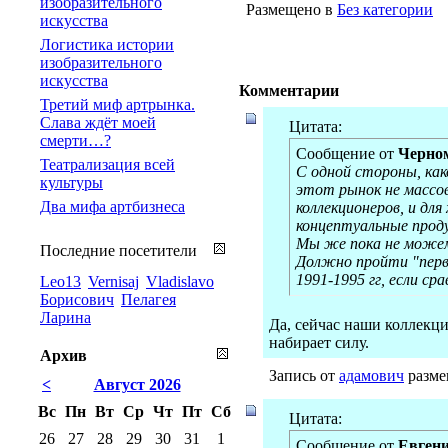
изобразительного
Размещено в
Без категории
искусства
Логистика истории
изобразительного
искусства
Комментарии
Третий миф артрынка.
Слава ждёт моей
Цитата:
смерти…?
Сообщение от
Черно
Театрализация всей
С одной стороны, как
культуры
этот рынок не массов
Два мифа артбизнеса
коллекционеров, и дл
концептуальные проду
Мы же пока не можем 
Последние посетители
Должно пройти "перв
1991-1995 гг, если ср
Leo13
Vernisaj
Vladislavo
Борисович
Пелагея
Ларина
Да, сейчас наши коллекци
набирает силу.
Архив
Запись от
адамович
размещ
<
Август 2026
Вс
Пн
Вт
Ср
Чт
Пт
Сб
Цитата:
26
27
28
29
30
31
1
Сообщение от
Евген