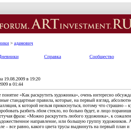
ники
>
адамович
Дневники
Справка
Сообщество
 19.08.2009 в 19:20
2009 в 01:44
понятие «Как раскрутить художника», очень интересно обсужда
ые стандартные правила, которые, на первый взгляд, абсолютно
талляция, к которой нельзя прикоснуться, потому что страшно – к
робовать разбить лбом стекло, но больно будет, и лицо поранишь
етучая фраза: «Можно раскрутить любого художника», к сожалению
художественное направление, или большую группу художников. А 
е – все равно, какого цвета трусы выдвинуть на первый план и н