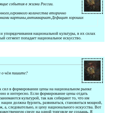
дящие события в жизни России.
нного,огромного количества вторично
гонами картины,антиквариат.Дефицит хороших
и упорядочивания национальной культуры, в их силах
ный сегмент попадает национальное искусство.
ы о чём пишите?
ных сил в формировании цены на национальном рынке
енно и интересно. Если формирование цены отдать
 занимаются культурой, так как собирают то, что им
да нации должна бурлить, развиваться, становиться мощной,
 а, следовательно, и цену национального искусства. Вот
дожественную среду на одной торговле не создашь. Я