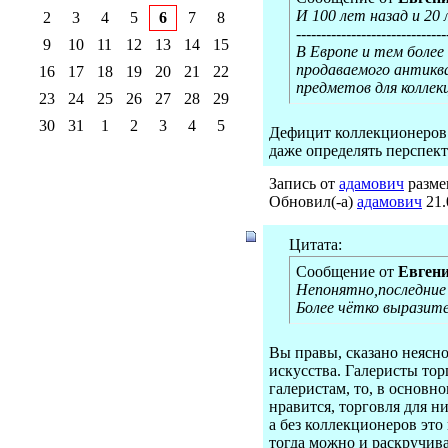
И 100 лет назад и 20
2
3
4
5
6
7
8
------------------------------
9
10
11
12
13
14
15
В Европе и тем боле
продаваемого антикв
16
17
18
19
20
21
22
предметов для коллек
23
24
25
26
27
28
29
30
31
1
2
3
4
5
Дефицит коллекционеров 
даже определять перспект
Запись от
адамович
размещ
Обновил(-а)
адамович
21.
Цитата:
Сообщение от
Евген
Непонятно,последние
Более чётко выразите
Вы правы, сказано неясн
искусства. Галеристы тор
галеристам, то, в основн
нравится, торговля для н
а без коллекционеров это
тогда можно и раскручива