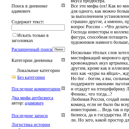
вкуса продюсера.
Поиск в дневнике
Все эти мифы (ох! Как во м
адамович
для одного, как можно больш
за выполнением установленны
страшно другое, а именно, п
Содержит текст:
вопрос России – «Что делать»
Господа инвесторы и коллек
Искать только в
фигура, способная потащить 
заголовках
художников намного больше,
Расширенный поиск
Несколько тёплых слов хотел
мистификаций мирового артры
Категории дневника
кровожадных акул артрынка, 
другим, кроме как в иллюзии
Локальные категории
них как «куры на яйцах», жд
Без категории
Но бог - богом, а вы, сильн
поддержите законами льготами
Последние комментарии
и отдадут на птицефабрику Л
Феникс, что тогда...?
Два мифа артбизнеса
Любимая Россия, создай инве
автор:
адамович
команд, если не было бы все
инвесторами… Ведь так и про
бизнеса, да и государства. И
Последние записи
ли. Но зато, какой простор д
Логистика истории