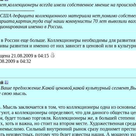
 лет,коллекционеры всегда имели собственное мнение на происхо
-----------------------
е США дефицита коллекционного материала нет,помимо собстве
ариата,картин,туда ещё наши коммунисты 70 лет вывозили ва
ционирования именно в России.
в России еще больше. Коллекционеры необходимы для развития 
ивы развития и именно от них зависит в ценовой или в культур
ена 21.08.2009 в 04:15
08.2009 в 04:32
ий
 Ваше предложение.Какой ценовой,какой культурный сегмент,В
 свою мысль.
о. Мысль заключается в том, что коллекционеры одна из основ
гуют, а коллекционеры определяют, что для данного общества ц
ом, будет только торговля. Коллекционеры же, в большей степени
их, хоть и важна, но стоит на втором месте. Художественная сре
 немыслимо. Сильный внутренний рынок сразу поднимет престиж,
ть неизвестных, потому что будет известна нация. А мощную ху