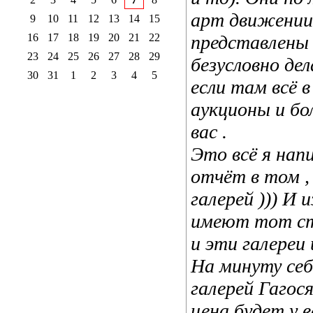
арт движении 
9
10
11
12
13
14
15
16
17
18
19
20
21
22
представлены 
23
24
25
26
27
28
29
безусловно дел
30
31
1
2
3
4
5
если там всё в
аукционы и бо
вас .
Это всё я нап
отчёт в том ,
галерей ))) И
имеют тот ст
и эти галереи
На минуту себ
галерей Гагося
цена будет у в