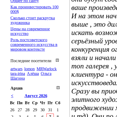
Общее по сайту
ваше произвед
Как проинвестировать 100
000$
И на этом нач
Сколько стоит раскрутка
выше , это ди
художника
Цены на современное
искать возмож
искусство
серьёзный уро
Роль постсоветского
современного искусства в
конкуренция о
мировом контексте
взяли и начал
Последние посетители
топ галерея ,
artwars
lomon
MRWarlock
клиентура - о
tara-irina
Алёша
Ольга
Шагина
искусствоведа
Архив
Сразу вы прио
<
Август 2026
элитного худо
Вс
Пн
Вт
Ср
Чт
Пт
Сб
продвижении 
26
27
28
29
30
31
1
и тд). Они по
2
3
4
5
6
7
8