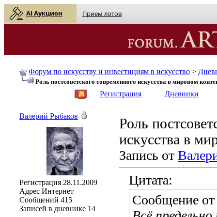
AI Аукцион
Прием лотов
Форум по искусству и инвестициям в искусство
>
Днев
Роль постсоветского современного искусства в мировом конте
English
| Русский
Регистрация
Дневники
Валерий Рыбаков
Роль постсовет
искусства в ми
Запись от
Валер
Цитата:
Регистрация
28.11.2009
Адрес
Интернет
Сообщение о
Сообщений
415
Записей в дневнике
14
Всё предельно