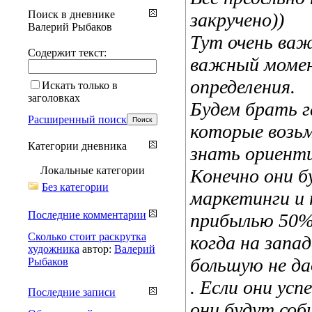
Поиск в дневнике
закручено))
Валерий Рыбаков
Тут очень важ
Содержит текст:
важный момен
определения.
Искать только в
заголовках
Будем брать г
Расширенный поиск
которые возьм
Категории дневника
знать ориенти
Локальные категории
Конечно они б
Без категории
маркетинги и
Последние комментарии
прибылью 50% 
Сколько стоит раскрутка
когда на запад
художника
автор:
Валерий
большую не да
Рыбаков
. Если они усп
Последние записи
они будут соб