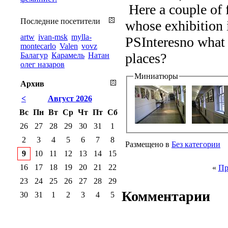
Here a couple of 
Последние посетители
whose exhibition 
artw
ivan-msk
mylla-
PSInteresno what t
montecarlo
Valen
vovz
places?
Балагур
Карамель
Натан
олег назаров
Миниатюры
Архив
<
Август 2026
Вс
Пн
Вт
Ср
Чт
Пт
Сб
26
27
28
29
30
31
1
2
3
4
5
6
7
8
Размещено в
Без категории
9
10
11
12
13
14
15
16
17
18
19
20
21
22
«
Пр
23
24
25
26
27
28
29
Комментарии
30
31
1
2
3
4
5