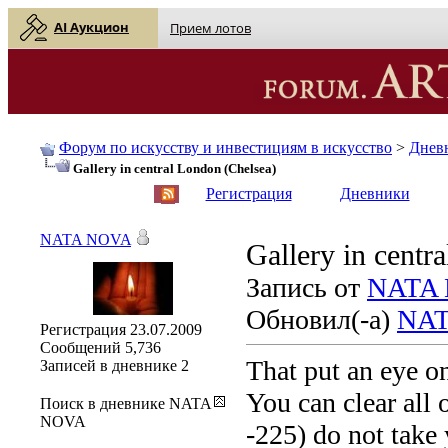
AI Аукцион
Прием лотов
Форум по искусству и инвестициям в искусство
>
Днев
Gallery in central London (Chelsea)
English
| Русский
Регистрация
Дневники
NATA NOVA
Gallery in centr
Запись от
NATA
Обновил(-а)
NAT
Регистрация
23.07.2009
Сообщений
5,736
That put an eye on
Записей в дневнике
2
You can clear all
Поиск в дневнике NATA
NOVA
-225) do not take 