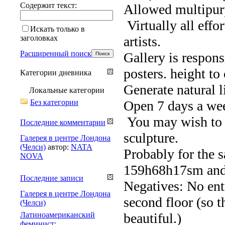
Содержит текст:
Allowed multipurp
Virtually all effo
Искать только в
заголовках
artists.
Расширенный поиск
Gallery is respons
posters. height to
Категории дневника
Generate natural l
Локальные категории
Без категории
Open 7 days a we
You may wish to d
Последние комментарии
sculpture.
Галерея в центре Лондона
(Челси)
автор:
NATA
Probably for the s
NOVA
159h68h17sm and s
Последние записи
Negatives: No entr
Галерея в центре Лондона
second floor (so t
(Челси)
Латиноамериканский
beautiful.)
феминист: