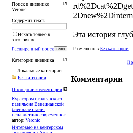
rd%2Dcat%2Dge
Поиск в дневнике
Veronic
2Dnew%2Dinterne
Содержит текст:
Эта история глу
Искать только в
заголовках
Размещено в
Без категории
Расширенный поиск
Категории дневника
«
Пр
Локальные категории
Комментарии
Без категории
Последние комментарии
Куратором итальянского
павильона Венецианской
биеннале станет
ненавистник современног
автор:
Veronic
Интервью на венгерском
телевидении Артур