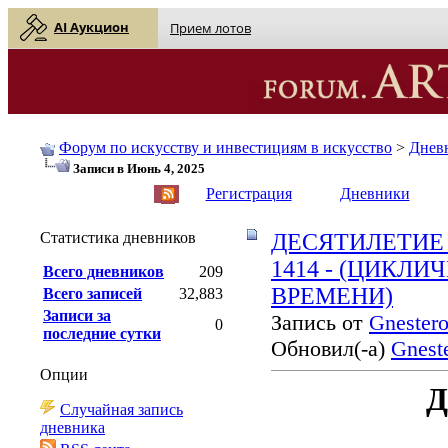
AI Аукцион
Прием лотов
Форум по искусству и инвестициям в искусство
>
Днев
Записи в Июнь 4, 2025
English
| Русский
Регистрация
Дневники
Статистика дневников
ДЕСЯТИЛЕТИЕ 
1414 - (ЦИКЛ
Всего дневников
209
ВРЕМЕНИ)
Всего записей
32,883
Записи за
Запись от
Gnester
0
последние сутки
Обновил(-а)
Gnest
Опции
Случайная запись
дневника