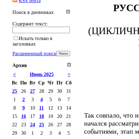
RSS лента
РУС
Поиск в дневниках
Содержит текст:
(ЦИКЛИЧН
Искать только в
заголовках
Расширенный поиск
Архив
<
Июнь 2025
>
Вс
Пн
Вт
Ср
Чт
Пт
Сб
25
26
27
28
29
30
31
1
2
3
4
5
6
7
8
9
10
11
12
13
14
Так совпало, что 
15
16
17
18
19
20
21
начался рассматр
22
23
24
25
26
27
28
событиями, этап 
29
30
1
2
3
4
5