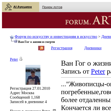
AI Аукцион
Прием лотов
Форум по искусству и инвестициям в искусство
>
Днев
Ван Гог о жизни и смерти
English
| Русский
Регистрация
Дневники
Peter
Ван Гог о жизн
Запись от
Peter
р
..."Живописцы-о
Регистрация
27.01.2010
погребенные,гов
Адрес
Москва
Сообщений
1,168
более отдаленны
Записей в дневнике
4
Кончается ли все