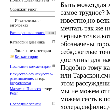
Поиск в дневнике Peter
Быть может,для 
Содержит текст:
самое трудное? М
известно,но всяк
Искать только в
заголовках
мечтать так же н
Расширенный поиск
черные точки,ко
Категории дневника
обозначены горо
себя,светлые то
Локальные категории
Без категории
доступны для на
Подобно тому как
Последние комментарии
или Тараскон,сме
Искусство без искусства-
размышление.
автор:
этом рассуждени
lusyvoronova
Матисс и Пикассо
автор:
мы не можем отпр
Peter
можем сесть в по
Последние записи
холера,сифилис,ч