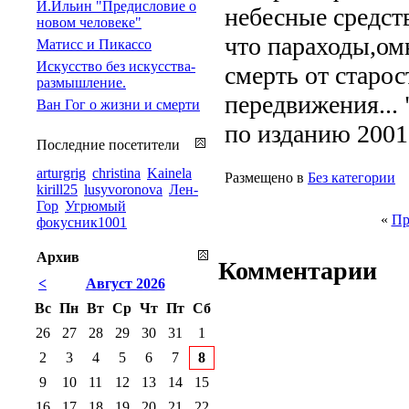
И.Ильин "Предисловие о
небесные средст
новом человеке"
что параходы,омн
Матисс и Пикассо
Искусство без искусства-
смерть от старо
размышление.
передвижения... 
Ван Гог о жизни и смерти
по изданию 2001
Последние посетители
arturgrig
christina
Kainela
Размещено в
Без категории
kirill25
lusyvoronova
Лен-
Гор
Угрюмый
«
Пр
фокусник1001
Архив
Комментарии
<
Август 2026
Вс
Пн
Вт
Ср
Чт
Пт
Сб
26
27
28
29
30
31
1
2
3
4
5
6
7
8
9
10
11
12
13
14
15
16
17
18
19
20
21
22