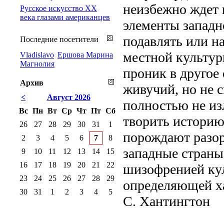
неизбежно ждет 
Русское искусство XX
века глазами американцев
элементы западн
подавлять или н
Последние посетители
местной культур
Vladislavo
Ершова Марина
Магнолия
проник в другое 
Архив
живучий, но не 
<
Август 2026
полностью не из
Вс
Пн
Вт
Ср
Чт
Пт
Сб
творить историю
26
27
28
29
30
31
1
порождают разор
2
3
4
5
6
7
8
западные страны
9
10
11
12
13
14
15
16
17
18
19
20
21
22
шизофренией кул
23
24
25
26
27
28
29
определяющей ха
30
31
1
2
3
4
5
С. Хантингтон