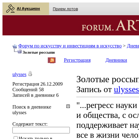
AI Аукцион
Прием лотов
Форум по искусству и инвестициям в искусство
>
Днев
Золотые россыпи
English
| Русский
Регистрация
Дневники
ulysses
Золотые россы
Регистрация
26.12.2009
Запись от
ulysses
Сообщений
58
Записей в дневнике
6
"...регресс наук
Поиск в дневнике
ulysses
и общества, с ос
поддерживает на
Содержит текст:
все в жизни чело
Искать только в