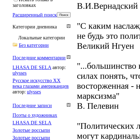
В.И.Вернадский
заголовках
Расширенный поиск
"С каким наслаж
Категории дневника
не будь это поли
Локальные категории
Великий Нгуен
Без категории
Последние комментарии
"...большинство
LHASA DE SELA
автор:
ulysses
силах понять, ч
Русское искусство XX
восторженная - н
века глазами американцев
автор:
ulysses
марксизма"
В. Пелевин
Последние записи
Поэты о художниках
LHASA DE SELA
"Политических л
Золотые россыпи
могут кардиналь
Золотые россыпи