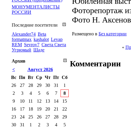
Юбилейная выс
МОНУМЕНТАЛИСТЫ
Фоторепортаж из
РОССИИ
Фото Н. Аксено
Последние посетители
Размещено в
Без категории
Alexander74
Beta
formatmax
kashalot
Levap
REM
Sevrov7
Света Света
«
Пр
Угрюмый
Шаде
Архив
Комментарии
<
Август 2026
Вс
Пн
Вт
Ср
Чт
Пт
Сб
26
27
28
29
30
31
1
2
3
4
5
6
7
8
9
10
11
12
13
14
15
16
17
18
19
20
21
22
23
24
25
26
27
28
29
30
31
1
2
3
4
5