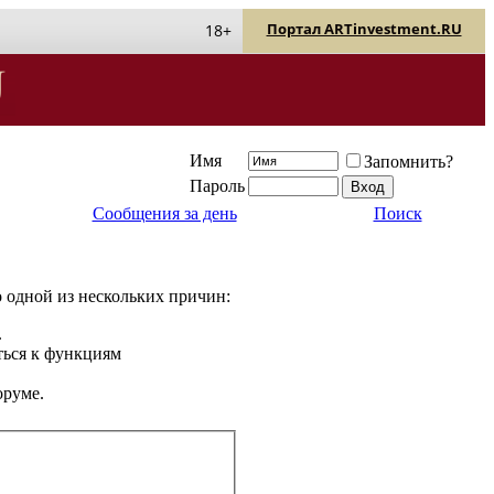
Портал ARTinvestment.RU
18+
Имя
Запомнить?
Пароль
Сообщения за день
Поиск
о одной из нескольких причин:
.
ться к функциям
оруме.