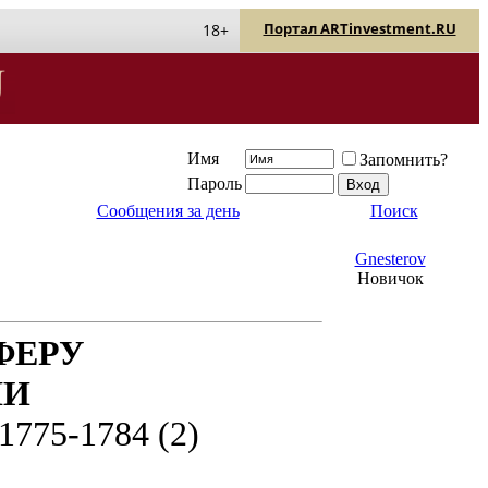
Портал ARTinvestment.RU
18+
Имя
Запомнить?
Пароль
Сообщения за день
Поиск
Gnesterov
Новичок
ФЕРУ
НИ
5-1784 (2)