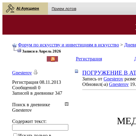
AI Аукцион
Прием лотов
Форум по искусству и инвестициям в искусство
>
Днев
Записи в Апрель 2026
English
| Русский
Регистрация
ПОГРУЖЕНИЕ В АТ
Gnesterov
Запись от
Gnesterov
разме
Регистрация
08.11.2013
Обновил(-а)
Gnesterov
19.
Сообщений
0
Записей в дневнике
347
Поиск в дневнике
Gnesterov
МЕД
Содержит текст:
Искать только в