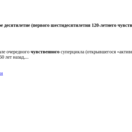
е десятилетие (первого шестидесятилетия 120-летнего чувств
чале очередного
чувственного
суперцикла (открывшегося «активн
 лет назад,...
ии