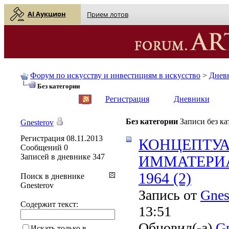
AI Аукцион
Прием лотов
Форум по искусству и инвестициям в искусство
>
Днев
Без категории
English
| Русский
Регистрация
Дневники
Без категории
Записи без к
Gnesterov
Регистрация
08.11.2013
КОНЦЕПТУА
Сообщений
0
Записей в дневнике
347
ИММАТЕРИА
1964 (2)
Поиск в дневнике
Gnesterov
Запись от
Gnes
Содержит текст:
13:51
Обновил(-а)
Gn
Искать только в