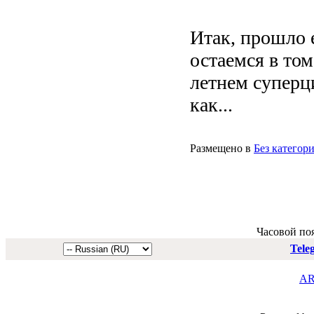
Итак, прошло е
остаемся в то
летнем суперци
как...
Размещено в
Без категор
Часовой по
Tele
AR