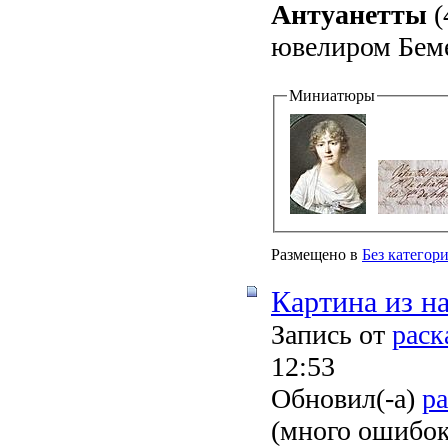
Антуанетты
(
ювелиром Беме
Миниатюры
Размещено в
Без категор
Картина из н
Запись от
раск
12:53
Обновил(-а)
ра
(много ошибок