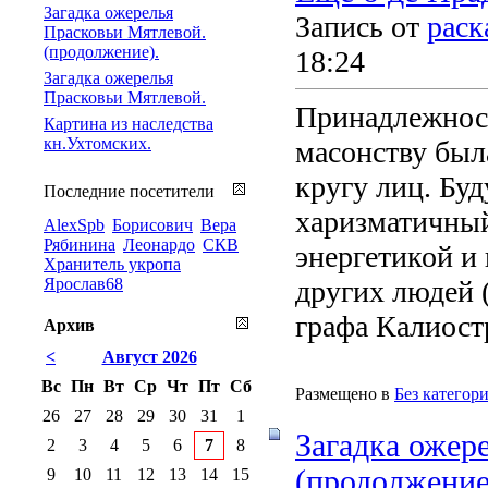
Загадка ожерелья
Запись от
раск
Прасковьи Мятлевой.
(продолжение).
18:24
Загадка ожерелья
Прасковьи Мятлевой.
Принадлежност
Картина из наследства
кн.Ухтомских.
масонству был
кругу лиц. Бу
Последние посетители
харизматичный
AlexSpb
Борисович
Вера
Рябинина
Леонардо
СКВ
энергетикой и
Хранитель укропа
Ярослав68
других людей 
графа Калиостр
Архив
<
Август 2026
Вс
Пн
Вт
Ср
Чт
Пт
Сб
Размещено в
Без категор
26
27
28
29
30
31
1
Загадка ожер
2
3
4
5
6
7
8
(продолжение
9
10
11
12
13
14
15