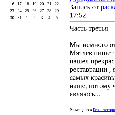
16
17
18
19
20
21
22
Запись от
раск
23
24
25
26
27
28
29
17:52
30
31
1
2
3
4
5
Часть третья.
Мы немного отв
Мятлев пишет 
нашел прекрас
реставрации , 
самых красивы
наше, потому ч
являюсь...
Размещено в
Без категор