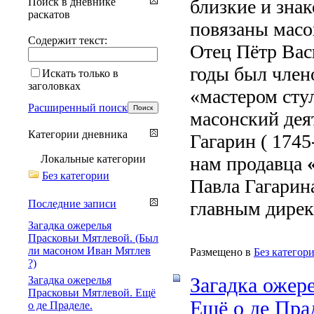
Поиск в дневнике
близкие и зна
раскатов
повязаны масо
Содержит текст:
Отец Пётр Вас
годы был член
Искать только в
заголовках
«мастером сту
Расширенный поиск
масонский дея
Категории дневника
Гагарин ( 1745
Локальные категории
нам продавца
Без категории
Павла Гагарин
Последние записи
главным дирек
Загадка ожерелья
Прасковьи Мятлевой. (Был
ли масоном Иван Мятлев
Размещено в
Без категор
?)
Загадка ожерелья
Загадка ожер
Прасковьи Мятлевой. Ещё
Ещё о де Пра
о де Праделе.