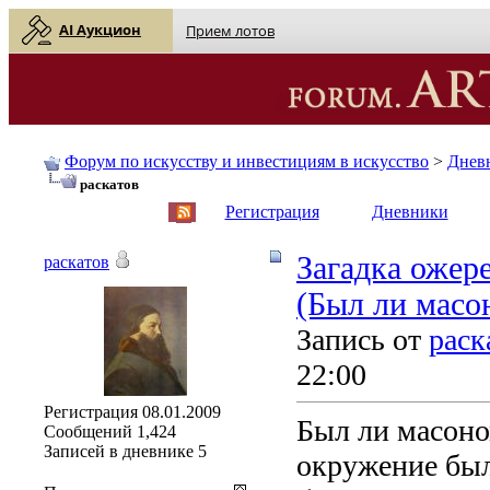
AI Аукцион
Прием лотов
Форум по искусству и инвестициям в искусство
>
Днев
раскатов
English
| Русский
Регистрация
Дневники
Загадка ожер
раскатов
(Был ли масо
Запись от
раск
22:00
Регистрация
08.01.2009
Был ли масоно
Сообщений
1,424
Записей в дневнике
5
окружение был