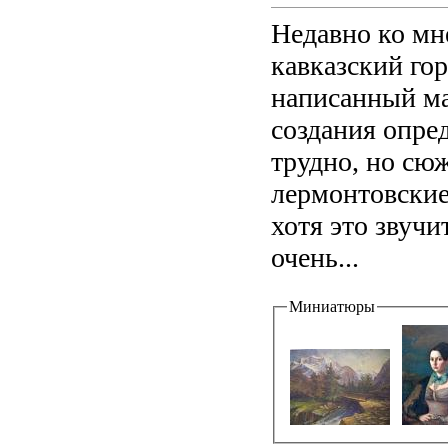
Недавно ко мн
кавказский го
написанный ма
создания опре
трудно, но сю
лермонтовские
хотя это звучи
очень...
Миниатюры