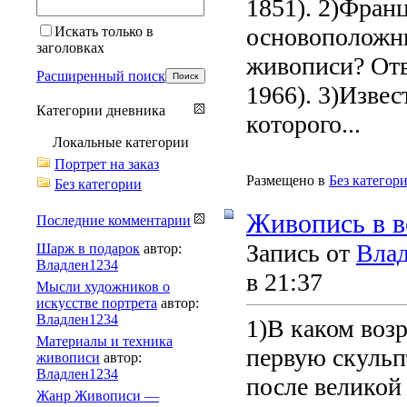
1851). 2)Фран
основоположни
Искать только в
заголовках
живописи? Отв
Расширенный поиск
1966). 3)Изве
Категории дневника
которого...
Локальные категории
Портрет на заказ
Размещено в
Без категор
Без категории
Живопись в в
Последние комментарии
Запись от
Вла
Шарж в подарок
автор:
Владлен1234
в 21:37
Мысли художников о
искусстве портрета
автор:
Владлен1234
1)В каком возр
Материалы и техника
первую скульпт
живописи
автор:
Владлен1234
после великой
Жанр Живописи —