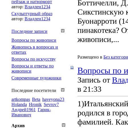
Боттичелли, Д
пейзаж и натюрморт
автор:
Владлен1234
Сикстинскую 
Скульптурный образ
автор:
Владлен1234
Буонарроти (1
пинакотека? О
Последние записи
живописи,...
Вопросы по живописи
Живопись в вопросах и
ответах
Размещено в
Без категор
Вопросы по искусству
Вопросы и ответы по
Вопросы по и
живописи
Современные художники
Запись от
Вла
в 21:33
Последние посетители
artkompas
Beta
haveyona23
1)Итальянский
Holanda
Hronik
Sevrov7
Андрей1961
Гарик-
родился в горо
Иванович
фамилией. Как 
Архив