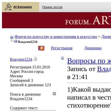
AI Аукцион
Прием лотов
Форум по искусству и инвестициям в искусство
>
Днев
Владлен1234
English
| Русский
Регистрация
Дневники
Вопросы по 
Владлен1234
Регистрация
15.01.2010
Запись от
Вла
Адрес
Россия город
в 21:41
Москва
Сообщений
3
Записей в дневнике
123
1)Какой выда
Поиск в дневнике
написал в чест
Владлен1234
стихотворение
Содержит текст: