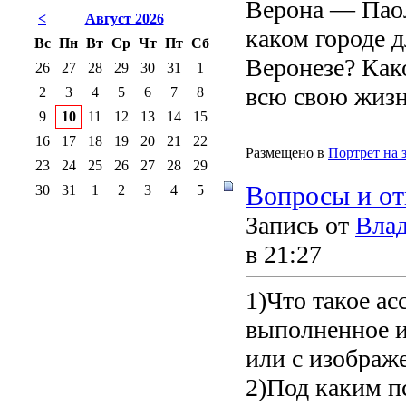
Верона — Паол
<
Август 2026
каком городе 
Вс
Пн
Вт
Ср
Чт
Пт
Сб
Веронезе? Как
26
27
28
29
30
31
1
всю свою жизнь
2
3
4
5
6
7
8
9
10
11
12
13
14
15
16
17
18
19
20
21
22
Размещено в
Портрет на 
23
24
25
26
27
28
29
Вопросы и от
30
31
1
2
3
4
5
Запись от
Вла
в 21:27
1)Что такое а
выполненное и
или с изображ
2)Под каким п