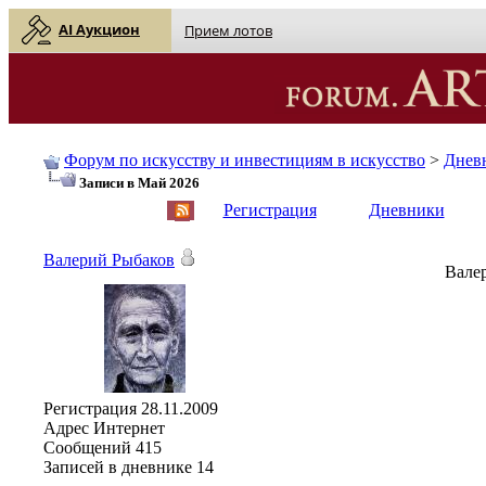
AI Аукцион
Прием лотов
Форум по искусству и инвестициям в искусство
>
Днев
Записи в Май 2026
English
| Русский
Регистрация
Дневники
Валерий Рыбаков
Валер
Регистрация
28.11.2009
Адрес
Интернет
Сообщений
415
Записей в дневнике
14