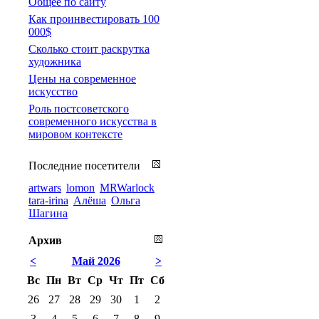
Общее по сайту
Как проинвестировать 100
000$
Сколько стоит раскрутка
художника
Цены на современное
искусство
Роль постсоветского
современного искусства в
мировом контексте
Последние посетители
artwars
lomon
MRWarlock
tara-irina
Алёша
Ольга
Шагина
Архив
<
Май 2026
>
Вс
Пн
Вт
Ср
Чт
Пт
Сб
26
27
28
29
30
1
2
3
4
5
6
7
8
9