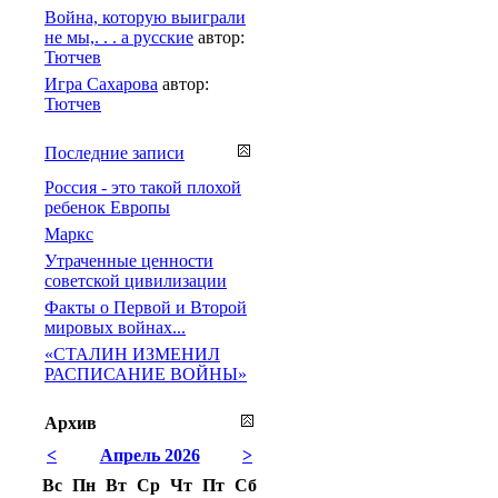
Война, которую выиграли
не мы,. . . а русские
автор:
Тютчев
Игра Сахарова
автор:
Тютчев
Последние записи
Россия - это такой плохой
ребенок Европы
Маркс
Утраченные ценности
советской цивилизации
Факты о Первой и Второй
мировых войнах...
«СТАЛИН ИЗМЕНИЛ
РАСПИСАНИЕ ВОЙНЫ»
Архив
<
Апрель 2026
>
Вс
Пн
Вт
Ср
Чт
Пт
Сб