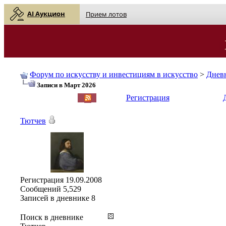
AI Аукцион
Прием лотов
Форум по искусству и инвестициям в искусство
>
Днев
Записи в Март 2026
English
| Русский
Регистрация
Тютчев
Регистрация
19.09.2008
Сообщений
5,529
Записей в дневнике
8
Поиск в дневнике