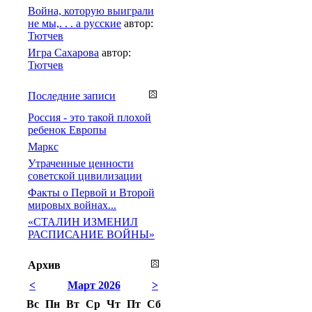
Война, которую выиграли
не мы,. . . а русские
автор:
Тютчев
Игра Сахарова
автор:
Тютчев
Последние записи
Россия - это такой плохой
ребенок Европы
Маркс
Утраченные ценности
советской цивилизации
Факты о Первой и Второй
мировых войнах...
«СТАЛИН ИЗМЕНИЛ
РАСПИСАНИЕ ВОЙНЫ»
Архив
<
Март 2026
>
Вс
Пн
Вт
Ср
Чт
Пт
Сб