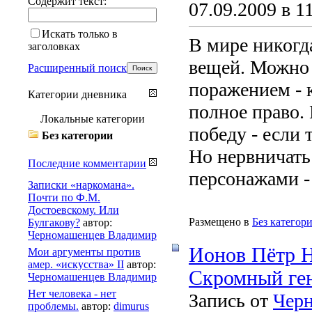
Содержит текст:
07.09.2009 в 1
Искать только в
В мире никогд
заголовках
вещей. Можно 
Расширенный поиск
поражением - к
Категории дневника
полное право.
Локальные категории
победу - если 
Без категории
Но нервничать
Последние комментарии
персонажами - 
Записки «наркомана».
Почти по Ф.М.
Достоевскому. Или
Размещено в
Без категор
Булгакову?
автор:
Черномашенцев Владимир
Ионов Пётр 
Мои аргументы против
амер. «искусства» II
автор:
Скромный ге
Черномашенцев Владимир
Нет человека - нет
Запись от
Чер
проблемы.
автор:
dimurus