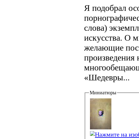
Я подобрал ос
порнографичес
слова) экземп
искусства. О м
желающие посм
произведения 
многообещающ
«Шедевры...
Миниатюры