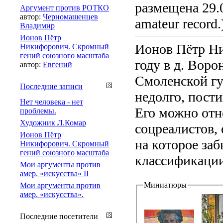
размещена 29.0
Аргумент против РОТКО
автор:
Черномашенцев
amateur record.
Владимир
Ионов Пётр
Ионов Пётр Ни
Никифорович. Скромный
гений союзного масштаба
году в д. Вор
автор:
Евгений
Смоленской гу
Последние записи
недолго, пост
Нет человека - нет
Его можно отн
проблемы.
Художник Л.Комар
соцреалистов, 
Ионов Пётр
на которое за
Никифорович. Скромный
гений союзного масштаба
классификации.
Мои аргументы против
амер. «искусства» II
Миниатюры
Мои аргументы против
амер. «искусства».
Последние посетители