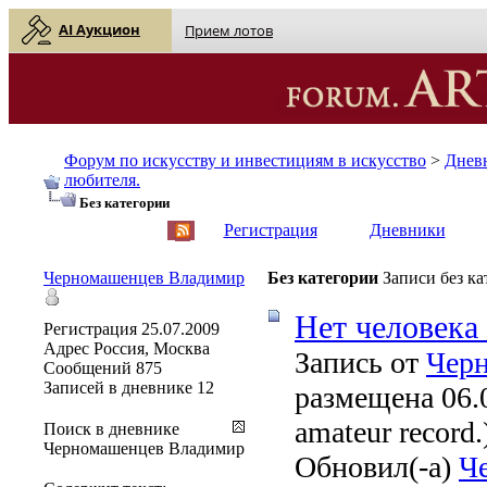
AI Аукцион
Прием лотов
Форум по искусству и инвестициям в искусство
>
Днев
любителя.
Без категории
English
| Русский
Регистрация
Дневники
Черномашенцев Владимир
Без категории
Записи без к
Нет человека 
Регистрация
25.07.2009
Адрес
Россия, Москва
Запись от
Чер
Сообщений
875
Записей в дневнике
12
размещена 06.0
amateur record.
Поиск в дневнике
Черномашенцев Владимир
Обновил(-а)
Ч