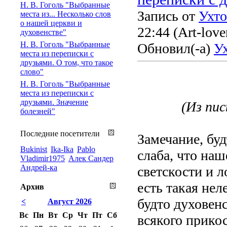
Н. В. Гоголь "Выбранные
Запись от
Ухт
места из... Несколько слов
о нашей церкви и
22:44
(Art-love
духовенстве"
Н. В. Гоголь "Выбранные
Обновил(-а)
У
места из переписки с
друзьями. О том, что такое
слово"
Н. В. Гоголь "Выбранные
места из переписки с
друзьями. Значение
(Из пись
болезней"
Последние посетители
Замечание, буд
Bukinist
Ika-Ika
Pablo
слаба, что наш
Vladimir1975
Алек Сандер
Андрей-ка
светскости и 
есть такая нел
Архив
будто духовенс
<
Август 2026
Вс
Пн
Вт
Ср
Чт
Пт
Сб
всякого прико