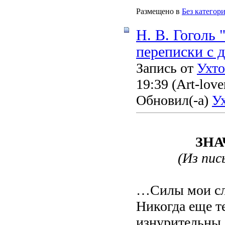
Размещено в
Без категор
Н. В. Гоголь
переписки с 
Запись от
Ухт
19:39
(Art-love
Обновил(-а)
У
ЗНА
(Из пись
…Силы мои сла
Никогда еще т
изнурительны. 