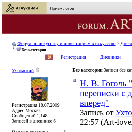
AI Аукцион
Прием лотов
Форум по искусству и инвестициям в искусство
>
Днев
Без категории
English
| Русский
Регистрация
Дневники
Без категории
Записи без к
Ухтомский
Н. В. Гоголь
переписки с 
вперед"
Регистрация
18.07.2009
Адрес
Москва
Запись от
Ухт
Сообщений
1,148
22:57
(Art-love
Записей в дневнике
6