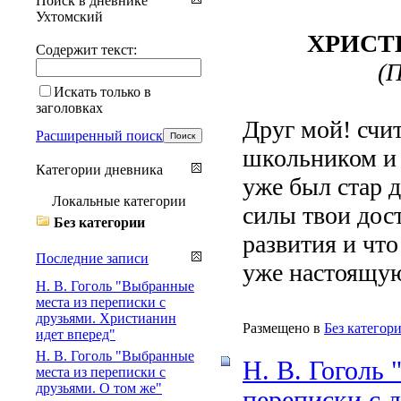
Поиск в дневнике
Ухтомский
ХРИСТ
Содержит текст:
(П
Искать только в
заголовках
Друг мой! счит
Расширенный поиск
школьником и 
Категории дневника
уже был стар д
Локальные категории
силы твои дос
Без категории
развития и что
Последние записи
уже настоящую
Н. В. Гоголь "Выбранные
места из переписки с
друзьями. Христианин
Размещено в
Без категор
идет вперед"
Н. В. Гоголь "Выбранные
Н. В. Гоголь
места из переписки с
друзьями. О том же"
переписки с 