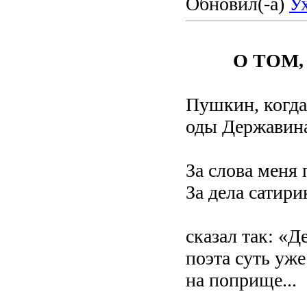
Обновил(-а)
У
О ТОМ,
Пушкин, когда
оды Державин
За слова меня 
За дела сатири
сказал так: «Д
поэта суть уже
на поприще
...