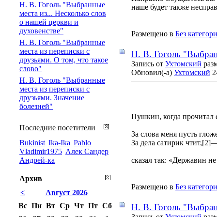
Н. В. Гоголь "Выбранные
наше будет также несправ
места из... Несколько слов
о нашей церкви и
духовенстве"
Размещено в
Без категор
Н. В. Гоголь "Выбранные
места из переписки с
Н. В. Гоголь "Выбран
друзьями. О том, что такое
Запись от
Ухтомский
разм
слово"
Обновил(-а)
Ухтомский
2
Н. В. Гоголь "Выбранные
места из переписки с
друзьями. Значение
болезней"
Пушкин, когда прочитал
Последние посетители
За слова меня пусть гложе
Bukinist
Ika-Ika
Pablo
За дела сатирик чтит,[2]
Vladimir1975
Алек Сандер
Андрей-ка
сказал так: «Державин не
Архив
Размещено в
Без категор
<
Август 2026
Вс
Пн
Вт
Ср
Чт
Пт
Сб
Н. В. Гоголь "Выбран
Запись от
Ухтомский
разм