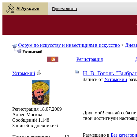
AI Аукцион
Прием лотов
Форум по искусству и инвестициям в искусство
>
Днев
Ухтомский
English
| Русский
Регистрация
Н. В. Гоголь "Выбран
Ухтомский
Запись от
Ухтомский
разм
Регистрация
18.07.2009
Друг мой! считай себя не
Адрес
Москва
твои достигнули настояще
Сообщений
1,148
Записей в дневнике
6
Размещено в
Без категор