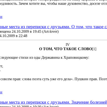
едливость. Зачем хотите вы, чтобы наше духовенство, доселе от
ии
ные места из переписки с друзьями. О том, что такое 
ещена 24.10.2009 в 19:45
(Art-lover)
4.10.2009 в 22:48
IV
О ТОМ, ЧТО ТАКОЕ СЛОВО
[1]
 следующие стихи из оды Державина к Храповицкому:
т,
—
 совсем прав: слова поэта суть уже его дела». Пушкин прав. Поэ
ии
ные места из переписки с друзьями. Значение болезне
ещена 24.10.2009 в 19:39
(Art-lover)