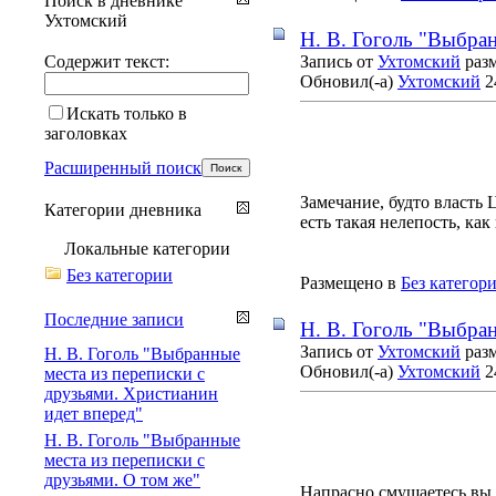
Поиск в дневнике
Ухтомский
Н. В. Гоголь "Выбран
Содержит текст:
Запись от
Ухтомский
разм
Обновил(-а)
Ухтомский
2
Искать только в
заголовках
Расширенный поиск
Замечание, будто власть 
Категории дневника
есть такая нелепость, ка
Локальные категории
Без категории
Размещено в
Без категор
Последние записи
Н. В. Гоголь "Выбран
Запись от
Ухтомский
разм
Н. В. Гоголь "Выбранные
Обновил(-а)
Ухтомский
2
места из переписки с
друзьями. Христианин
идет вперед"
Н. В. Гоголь "Выбранные
места из переписки с
друзьями. О том же"
Напрасно смущаетесь вы 