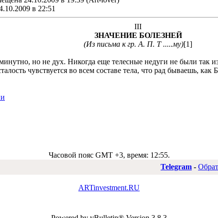
4.10.2009 в 22:51
III
ЗНАЧЕНИЕ БОЛЕЗНЕЙ
(Из письма к гр. А. П. Т .....му)
[1]
нутно, но не дух. Никогда еще телесные недуги не были так из
талость чувствуется во всем составе тела, что рад бываешь, как Б
ии
Часовой пояс GMT +3, время:
12:55
.
Telegram
-
Обрат
ARTinvestment.RU
Powered by vBulletin® Version 3.8.3