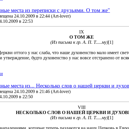
ные места из переписки с друзьями. О том же"
ещена 24.10.2009 в 22:44
(Art-lover)
4.10.2009 в 22:53
IX
О ТОМ ЖЕ
(Из письма к гр. А. П. Т.....му)
[1]
Церкви оттого у нас слаба, что наше духовенство мало имеет све
к и утверждение, будто духовенство у нас вовсе отстранено от вс
ии
ные места из... Несколько слов о нашей церкви и духо
ещена 24.10.2009 в 21:46
(Art-lover)
4.10.2009 в 22:50
VIII
НЕСКОЛЬКО СЛОВ О НАШЕЙ ЦЕРКВИ И ДУХО
(Из письма к гр. А. П. Т.....му)
[1]
нападениями, которые теперь раздаются на нашу Церковь в Евр