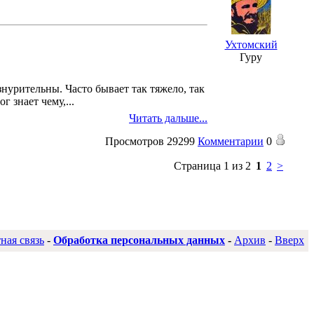
Ухтомский
Гуру
нурительны. Часто бывает так тяжело, так
ог знает чему,
...
Читать дальше...
Просмотров
29299
Комментарии
0
Страница 1 из 2
1
2
>
ная связь
-
Обработка персональных данных
-
Архив
-
Вверх