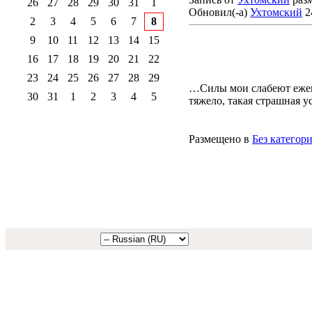
26
27
28
29
30
31
1
Обновил(-а)
Ухтомский
2
2
3
4
5
6
7
8
9
10
11
12
13
14
15
16
17
18
19
20
21
22
23
24
25
26
27
28
29
…Силы мои слабеют ежеми
30
31
1
2
3
4
5
тяжело, такая страшная ус
Размещено в
Без категор