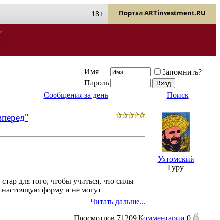
Портал ARTinvestment.RU
18+
Имя
Запомнить?
Пароль
Сообщения за день
Поиск
вперед"
Ухтомский
Гуру
стар для того, чтобы учиться, что силы
 настоящую форму и не могут...
Читать дальше...
Просмотров
71209
Комментарии
0