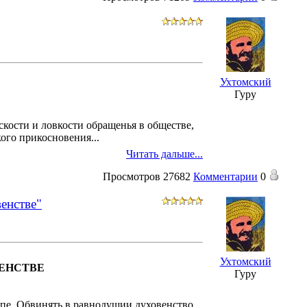
Ухтомский
Гуру
тскости и ловкости обращенья в обществе,
якого прикосновения
...
Читать дальше...
Просмотров
27682
Комментарии
0
венстве"
Ухтомский
ВЕНСТВЕ
Гуру
опе. Обвинять в равнодушии духовенство