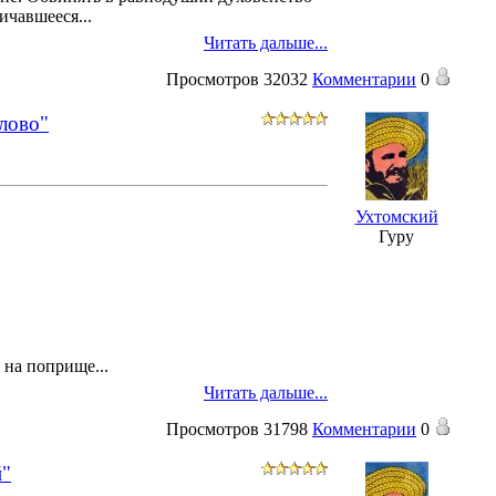
личавшееся
...
Читать дальше...
Просмотров
32032
Комментарии
0
слово"
Ухтомский
Гуру
т на поприще
...
Читать дальше...
Просмотров
31798
Комментарии
0
й"