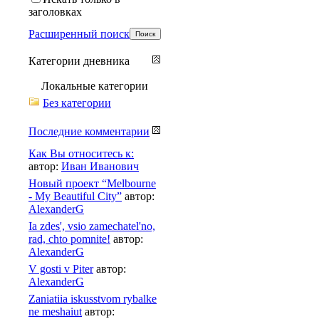
заголовках
Расширенный поиск
Категории дневника
Локальные категории
Без категории
Последние комментарии
Как Вы относитесь к:
автор:
Иван Иванович
Новый проект “Melbourne
- My Beautiful City”
автор:
AlexanderG
Ia zdes', vsio zamechatel'no,
rad, chto pomnite!
автор:
AlexanderG
V gosti v Piter
автор:
AlexanderG
Zaniatiia iskusstvom rybalke
ne meshaiut
автор: