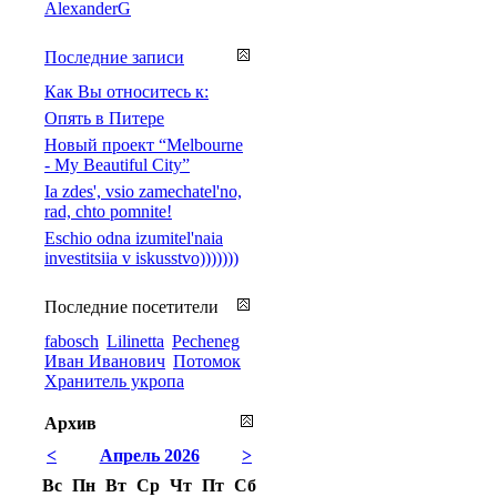
AlexanderG
Последние записи
Как Вы относитесь к:
Опять в Питере
Новый проект “Melbourne
- My Beautiful City”
Ia zdes', vsio zamechatel'no,
rad, chto pomnite!
Eschio odna izumitel'naia
investitsiia v iskusstvo)))))))
Последние посетители
fabosch
Lilinetta
Pecheneg
Иван Иванович
Потомок
Хранитель укропа
Архив
<
Апрель 2026
>
Вс
Пн
Вт
Ср
Чт
Пт
Сб