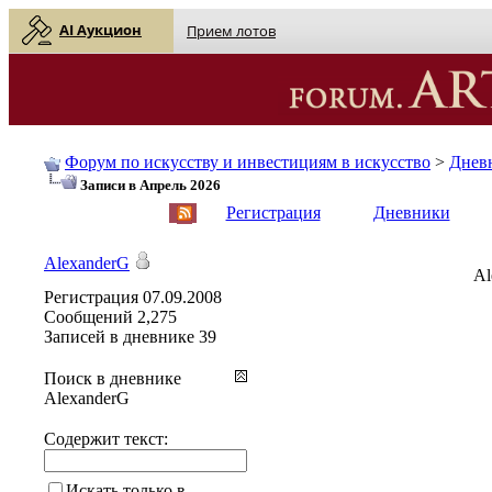
AI Аукцион
Прием лотов
Форум по искусству и инвестициям в искусство
>
Днев
Записи в Апрель 2026
English
| Русский
Регистрация
Дневники
AlexanderG
Al
Регистрация
07.09.2008
Сообщений
2,275
Записей в дневнике
39
Поиск в дневнике
AlexanderG
Содержит текст:
Искать только в