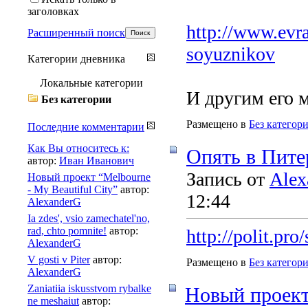
заголовках
http://www.evraz
Расширенный поиск
soyuznikov
Категории дневника
Локальные категории
И другим его 
Без категории
Размещено в
Без категор
Последние комментарии
Как Вы относитесь к:
Опять в Пите
автор:
Иван Иванович
Запись от
Alex
Новый проект “Melbourne
- My Beautiful City”
автор:
12:44
AlexanderG
Ia zdes', vsio zamechatel'no,
rad, chto pomnite!
автор:
http://polit.pro
AlexanderG
V gosti v Piter
автор:
Размещено в
Без категор
AlexanderG
Zaniatiia iskusstvom rybalke
Новый проект 
ne meshaiut
автор: