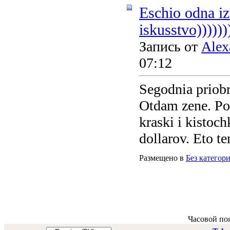
Eschio odna izu
iskusstvo))))))
Запись от
Alex
07:12
Segodnia priobr
Otdam zene. Pot
kraski i kistoc
dollarov. Eto te
Размещено в
Без категор
Часовой по