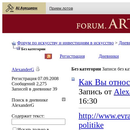
AI Аукцион
Прием лотов
Форум по искусству и инвестициям в искусство
>
Днев
Без категории
English
| Русский
Регистрация
Дневники
Без категории
Записи без к
AlexanderG
Регистрация
07.09.2008
Как Вы относ
Сообщений
2,275
Записей в дневнике
39
Запись от
Alex
16:30
Поиск в дневнике
AlexanderG
http://www.evra
Содержит текст:
politike
Искать только в