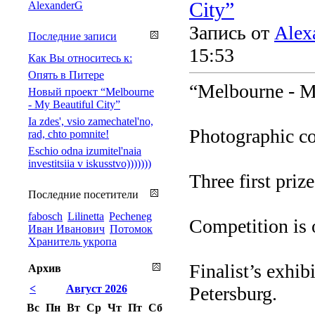
City”
AlexanderG
Запись от
Alex
Последние записи
15:53
Как Вы относитесь к:
Опять в Питере
“Melbourne - M
Новый проект “Melbourne
- My Beautiful City”
Ia zdes', vsio zamechatel'no,
Photographic co
rad, chto pomnite!
Eschio odna izumitel'naia
investitsiia v iskusstvo)))))))
Three first prize
Последние посетители
fabosch
Lilinetta
Pecheneg
Competition is o
Иван Иванович
Потомок
Хранитель укропа
Finalist’s exhi
Архив
<
Август 2026
Petersburg.
Вс
Пн
Вт
Ср
Чт
Пт
Сб