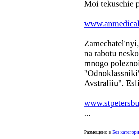
Moi tekuschie p
www.anmedical
Zamechatel'nyi, 
na rabotu nesko
mnogo poleznoi 
"Odnoklassniki
Avstraliiu". Esl
www.stpetersbu
...
Размещено в
Без категор