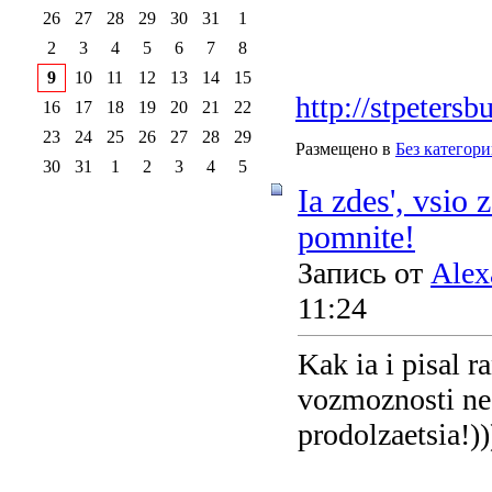
26
27
28
29
30
31
1
2
3
4
5
6
7
8
9
10
11
12
13
14
15
http://stpeters
16
17
18
19
20
21
22
23
24
25
26
27
28
29
Размещено в
Без категор
30
31
1
2
3
4
5
Ia zdes', vsio 
pomnite!
Запись от
Alex
11:24
Kak ia i pisal r
vozmoznosti ne 
prodolzaetsia!))