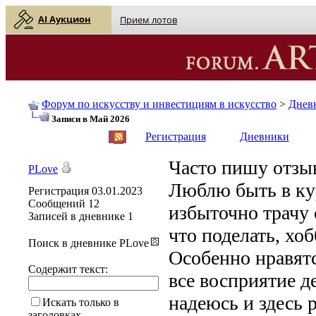
AI Аукцион
Прием лотов
Форум по искусству и инвестициям в искусство
>
Днев
Записи в Май 2026
English
| Русский
Регистрация
Дневники
Часто пишу отзы
PLove
Люблю быть в кур
Регистрация
03.01.2023
Сообщений
12
избыточно трачу
Записей в дневнике
1
что поделать, хо
Поиск в дневнике PLove
Особенно нравят
Содержит текст:
все восприятие д
надеюсь и здесь 
Искать только в
заголовках