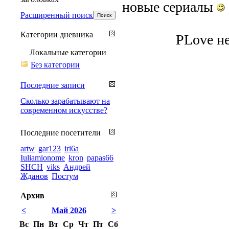
новые сериалы
Расширенный поиск
Категории дневника
PLove не
Локальные категории
Без категории
Последние записи
Сколько зарабатывают на
современном искусстве?
Последние посетители
artw
gar123
iri6a
Iuliamionome
kron
papas66
SHCH
viks
Андрей
Жданов
Постум
Архив
<
Май 2026
>
Вс
Пн
Вт
Ср
Чт
Пт
Сб