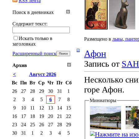
RSS лента
Поиск в дневниках
Содержит текст:
Искать только в
Размещено в
львы, панте
заголовках
Афон
Расширенный поиск
Запись от
SAH
Архив
<
Август 2026
Несколько сни
Вс
Пн
Вт
Ср
Чт
Пт
Сб
горе Афон.
26
27
28
29
30
31
1
2
3
4
5
6
7
8
Миниатюры
9
10
11
12
13
14
15
16
17
18
19
20
21
22
23
24
25
26
27
28
29
30
31
1
2
3
4
5