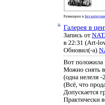
Размещено в
Без категор
Галерея в це
Запись от
NAT
в 22:31
(Art-lo
Обновил(-а)
N
Вот положила г
Можно снять в
(одна нелеля 
(Всё, что прод
Допускается г
Практически 