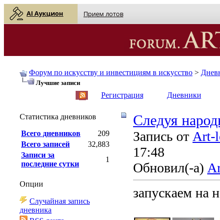
AI Аукцион
Прием лотов
Форум по искусству и инвестициям в искусство
>
Днев
Лучшие записи
English
| Русский
Регистрация
Дневники
Статистика дневников
Cледуя народ
Запись от
Art-
Всего дневников
209
Всего записей
32,883
17:48
Записи за
1
последние сутки
Обновил(-а)
Ar
Опции
запускаем на 
Случайная запись
дневника