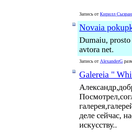
Запись от
Кирилл Сызран
Novaia pokup
Dumaiu, prosto 
avtora net.
Запись от
AlexanderG
разм
Galereia " Whi
Александр,добр
Посмотрел,сог
галерея,галер
деле сейчас, н
искусству..