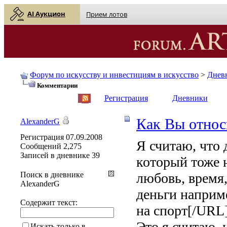
AI Аукцион
Прием лотов
Форум по искусству и инвестициям в искусство
>
Днев
Комментарии
English
| Русский
Регистрация
Дневники
Как Вы относ
AlexanderG
Регистрация
07.09.2008
Я считаю, что 
Сообщений
2,275
Записей в дневнике
39
который тоже 
Поиск в дневнике
любовь, время
AlexanderG
деньги наприме
Содержит текст:
на спорт[/URL
Это я считаю, 
Искать только в