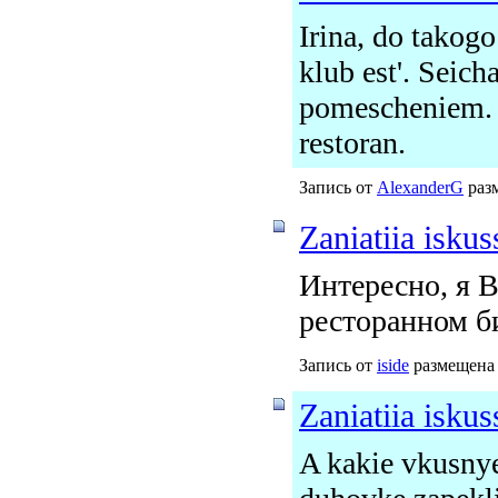
Irina, do takogo
klub est'. Seic
pomescheniem. N
restoran.
Запись от
AlexanderG
разм
Zaniatiia isku
Интересно, я 
ресторанном б
Запись от
iside
размещена 
Zaniatiia isku
A kakie vkusnye!