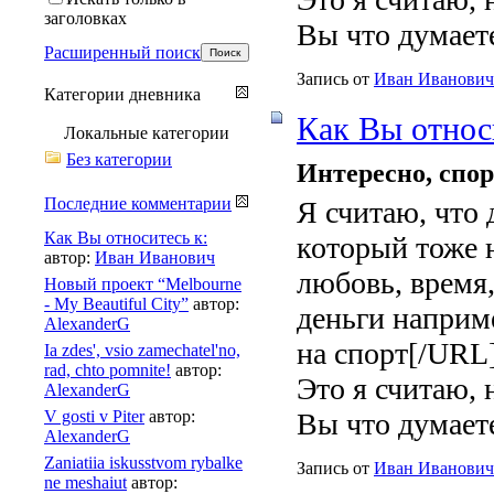
заголовках
Вы что думает
Расширенный поиск
Запись от
Иван Иванович
Категории дневника
Как Вы относ
Локальные категории
Без категории
Интересно, спор
Последние комментарии
Я считаю, что 
Как Вы относитесь к:
который тоже 
автор:
Иван Иванович
любовь, время
Новый проект “Melbourne
- My Beautiful City”
автор:
деньги наприме
AlexanderG
на спорт[/URL
Ia zdes', vsio zamechatel'no,
rad, chto pomnite!
автор:
Это я считаю, 
AlexanderG
V gosti v Piter
автор:
Вы что думает
AlexanderG
Zaniatiia iskusstvom rybalke
Запись от
Иван Иванович
ne meshaiut
автор: