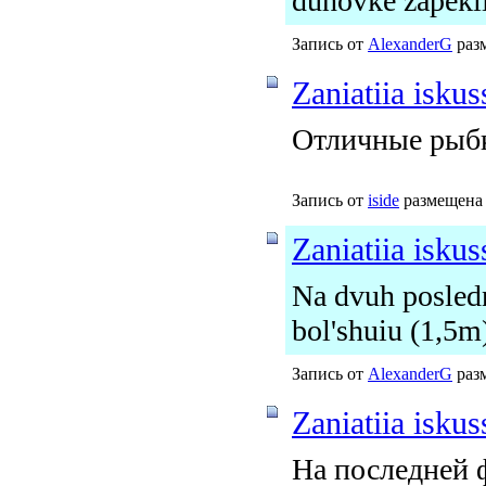
duhovke zapekli
Запись от
AlexanderG
разм
Zaniatiia isku
Отличные рыб
Запись от
iside
размещена 
Zaniatiia isku
Na dvuh posledn
bol'shuiu (1,5m)
Запись от
AlexanderG
разм
Zaniatiia isku
На последней 