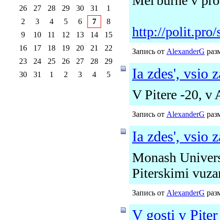
Mel'burne v pro
26
27
28
29
30
31
1
2
3
4
5
6
7
8
http://polit.pro
9
10
11
12
13
14
15
16
17
18
19
20
21
22
Запись от
AlexanderG
разм
23
24
25
26
27
28
29
Ia zdes', vsio 
30
31
1
2
3
4
5
V Pitere -20, v
Запись от
AlexanderG
разм
Ia zdes', vsio 
Monash Universi
Piterskimi vuza
Запись от
AlexanderG
разм
V gosti v Piter