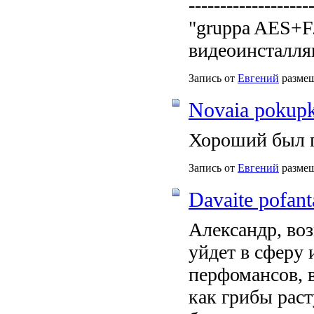
-------------------
"gruppa AES+F.
видеоинсталляц
Запись от
Евгений
размещ
Novaia pokup
Хороший был по
Запись от
Евгений
размещ
Davaite pofanta
Александр, во
уйдет в сферу 
перфомансов, в
как грибы раст