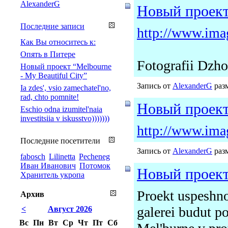
AlexanderG
Новый проект 
Последние записи
http://www.imag
Как Вы относитесь к:
Опять в Питере
Fotografii Dzho
Новый проект “Melbourne
- My Beautiful City”
Запись от
AlexanderG
разм
Ia zdes', vsio zamechatel'no,
rad, chto pomnite!
Новый проект 
Eschio odna izumitel'naia
investitsiia v iskusstvo)))))))
http://www.imag
Последние посетители
Запись от
AlexanderG
разм
fabosch
Lilinetta
Pecheneg
Иван Иванович
Потомок
Новый проект 
Хранитель укропа
Proekt uspeshno
Архив
galerei budut po
<
Август 2026
Вс
Пн
Вт
Ср
Чт
Пт
Сб