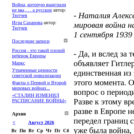
Война, которую выиграли
не мы,. . . а русские
автор:
- Наталия Алекс
Тютчев
Игра Сахарова
автор:
мировая война н
Тютчев
1 сентября 1939 
Последние записи
Россия - это такой плохой
- Да, и вслед за
ребенок Европы
объявляет Гитлер
Маркс
Утраченные ценности
единственная из
советской цивилизации
этого момента. 
Факты о Первой и Второй
мировых войнах...
вопрос о период
«СТАЛИН ИЗМЕНИЛ
Разве к этому вр
РАСПИСАНИЕ ВОЙНЫ»
разве в Европе 
Архив
передел границ 
<
Август 2026
уже была война,
Вс
Пн
Вт
Ср
Чт
Пт
Сб