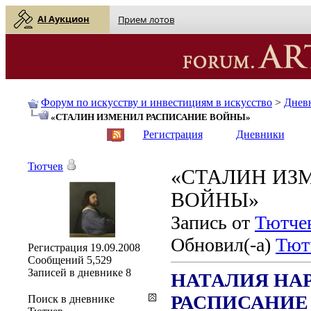
AI Аукцион
Прием лотов
Форум по искусству и инвестициям в искусство
>
Днев
«СТАЛИН ИЗМЕНИЛ РАСПИСАНИЕ ВОЙНЫ»
English
| Русский
Регистрация
Дневники
Тютчев
«СТАЛИН ИЗ
ВОЙНЫ»
Запись от
Тютче
Обновил(-а)
Тют
Регистрация
19.09.2008
Сообщений
5,529
Записей в дневнике
8
НАТАЛИЯ НА
РАСПИСАНИЕ
Поиск в дневнике