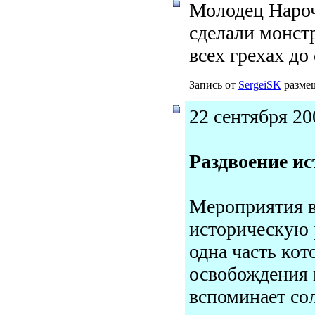
Молодец Нароч
сделали монстр
всех грехах до
Запись от
SergeiSK
размещ
22 сентября 20
Раздвоение и
Мероприятия в
историческую 
одна часть кот
освобождения г
вспоминает со