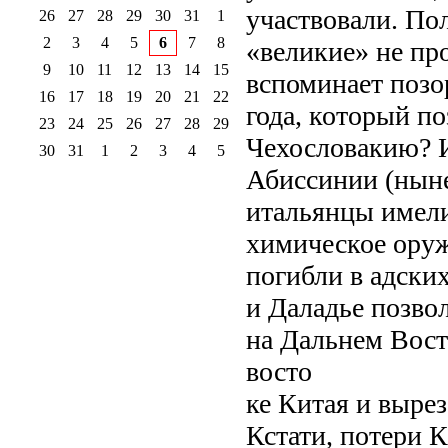
участвовали. Пол
26
27
28
29
30
31
1
2
3
4
5
6
7
8
«великие» не про
9
10
11
12
13
14
15
вспоминает поз
16
17
18
19
20
21
22
года, который по
23
24
25
26
27
28
29
Чехословакию? И
30
31
1
2
3
4
5
Абиссинии (ныне
итальянцы имел
химическое оруж
погибли в адски
и Даладье позво
на Дальнем Вост
восто
ке Китая и вырез
Кстати, потери 