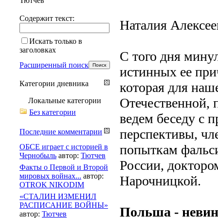
Тютчев
Содержит текст:
Наталия Алексее
Искать только в
заголовках
С того дня минул
Расширенный поиск
истинных ее при
Категории дневника
которая для наш
Отечественной, 
Локальные категории
Без категории
ведем беседу с 
перспективы, чл
Последние комментарии
попыткам фальс
ОБСЕ играет с историей в
Чернобыль
автор:
Тютчев
России, докторо
Факты о Первой и Второй
мировых войнах...
автор:
Нарочницкой.
OTROK NIKODIM
«СТАЛИН ИЗМЕНИЛ
РАСПИСАНИЕ ВОЙНЫ»
Польша - невин
автор:
Тютчев