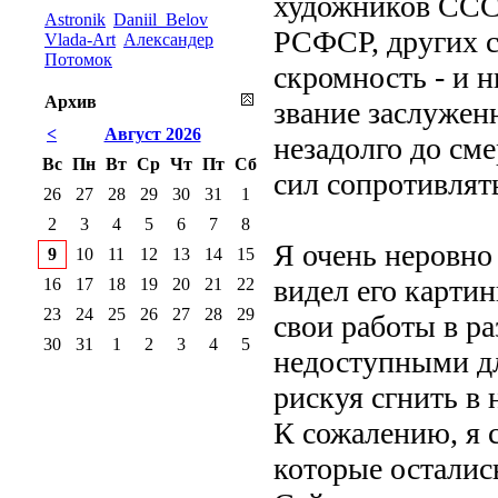
художников СССР
Astronik
Daniil_Belov
РСФСР, других с
Vlada-Art
Александер
Потомок
скромность - и н
Архив
звание заслужен
<
Август 2026
незадолго до сме
Вс
Пн
Вт
Ср
Чт
Пт
Сб
сил сопротивлят
26
27
28
29
30
31
1
2
3
4
5
6
7
8
Я очень неровно
9
10
11
12
13
14
15
видел его карти
16
17
18
19
20
21
22
23
24
25
26
27
28
29
свои работы в ра
30
31
1
2
3
4
5
недоступными дл
рискуя сгнить в
К сожалению, я 
которые остались