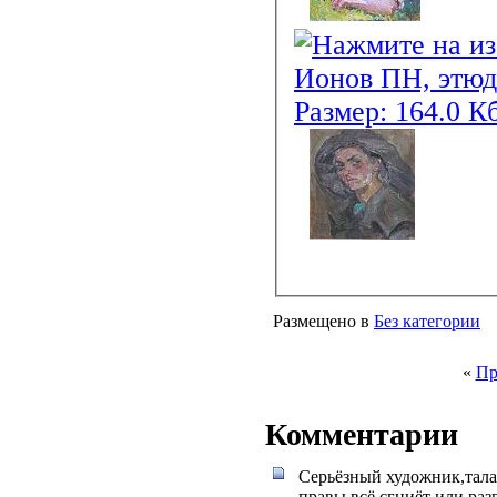
Размещено в
Без категории
«
Пр
Комментарии
Серьёзный художник,талан
правы,всё сгниёт или раз