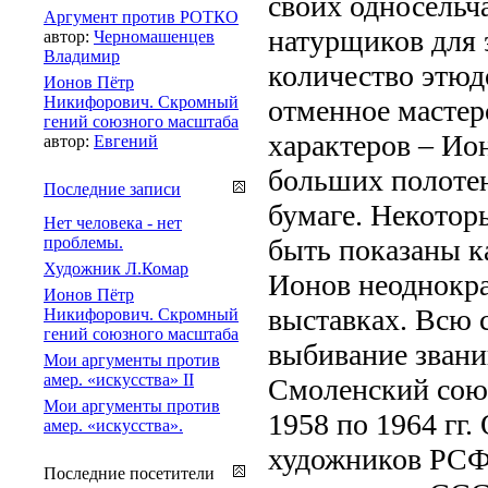
своих односельча
Аргумент против РОТКО
натурщиков для 
автор:
Черномашенцев
Владимир
количество этюд
Ионов Пётр
Никифорович. Скромный
отменное мастер
гений союзного масштаба
характеров – Ио
автор:
Евгений
больших полотен
Последние записи
бумаге. Некотор
Нет человека - нет
проблемы.
быть показаны к
Художник Л.Комар
Ионов неоднокра
Ионов Пётр
выставках. Всю 
Никифорович. Скромный
гений союзного масштаба
выбивание звани
Мои аргументы против
амер. «искусства» II
Смоленский союз
Мои аргументы против
1958 по 1964 гг
амер. «искусства».
художников РСФС
Последние посетители