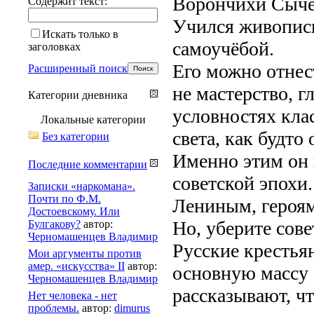
Ворончихи Сычев
Содержит текст:
Учился живописи
Искать только в
самоучёбой.
заголовках
Его можно отнес
Расширенный поиск
не мастерство, г
Категории дневника
условностях кла
Локальные категории
света, как будто
Без категории
Именно этим он 
Последние комментарии
советской эпохи
Записки «наркомана».
Почти по Ф.М.
Лениным, героям
Достоевскому. Или
Но, уберите сове
Булгакову?
автор:
Черномашенцев Владимир
Русские крестьян
Мои аргументы против
амер. «искусства» II
автор:
основную массу 
Черномашенцев Владимир
рассказывают, чт
Нет человека - нет
проблемы.
автор:
dimurus