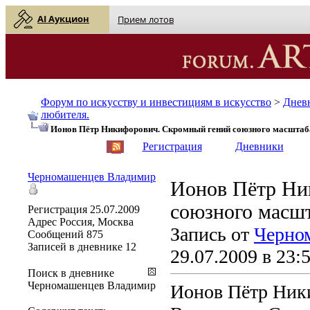
AI Аукцион
Прием лотов
Форум по искусству и инвестициям в искусство
>
Днев
любителя.
Ионов Пётр Никифорович. Скромный гений союзного масштаб
English
| Русский
Регистрация
Дневники
Черномашенцев Владимир
Ионов Пётр Ни
союзного масш
Регистрация
25.07.2009
Адрес
Россия, Москва
Запись от
Черно
Сообщений
875
Записей в дневнике
12
29.07.2009 в 23:
Поиск в дневнике
Черномашенцев Владимир
Ионов Пётр Ники