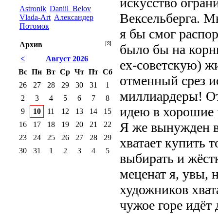
искусство огран
Astronik
Daniil_Belov
Вексельберга. М
Vlada-Art
Александер
Потомок
я бы смог распо
Архив
было бы на корн
<
Август 2026
ex-советскую) жи
Вс
Пн
Вт
Ср
Чт
Пт
Сб
отменный срез ис
26
27
28
29
30
31
1
миллиардеры! О
2
3
4
5
6
7
8
идею в хорошие 
9
10
11
12
13
14
15
Я же вынужден вс
16
17
18
19
20
21
22
23
24
25
26
27
28
29
хватает купить т
30
31
1
2
3
4
5
выбирать и жёст
меценат я, увы, 
художников хват
чужое горе идёт