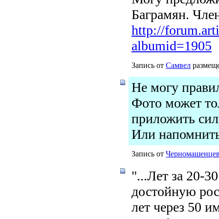
Баграмян. Чле
http://forum.ar
albumid=1905
Запись от
Самвел
размеще
Не могу правил
Фото может тол
приложить сил
Или напомнить
Запись от
Черномашенце
"...Лет за 20-
достойную рос
лет через 50 и