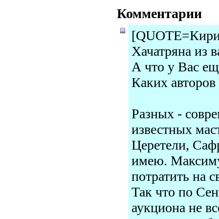
Комментарии
[QUOTE=Кирил
Хачатряна из в
А что у Вас ещ
Каких авторов
Разных - совре
известных маст
Церетели, Сафр
имею. Максимум
потратить на с
Так что по Сен
аукциона не вс