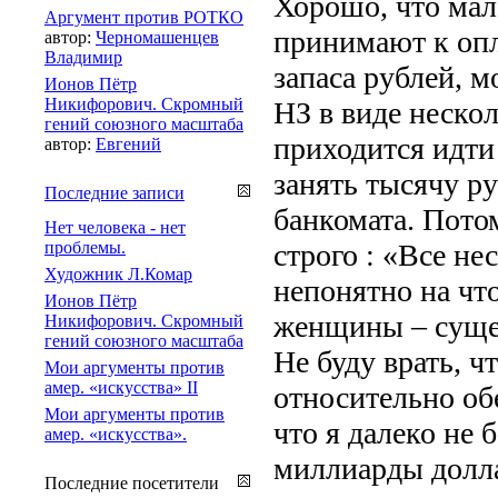
Хорошо, что мал
Аргумент против РОТКО
принимают к опл
автор:
Черномашенцев
Владимир
запаса рублей, 
Ионов Пётр
Никифорович. Скромный
НЗ в виде неско
гений союзного масштаба
приходится идти
автор:
Евгений
занять тысячу ру
Последние записи
банкомата. Пото
Нет человека - нет
проблемы.
строго : «Все не
Художник Л.Комар
непонятно на что
Ионов Пётр
женщины – суще
Никифорович. Скромный
гений союзного масштаба
Не буду врать, ч
Мои аргументы против
амер. «искусства» II
относительно об
Мои аргументы против
что я далеко не 
амер. «искусства».
миллиарды долла
Последние посетители