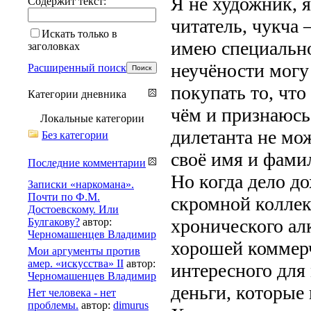
Я не художник, я
Содержит текст:
читатель, чукча 
Искать только в
имею специально
заголовках
неучёности могу
Расширенный поиск
покупать то, что
Категории дневника
чём и признаюсь
Локальные категории
дилетанта не мож
Без категории
своё имя и фамил
Последние комментарии
Но когда дело д
Записки «наркомана».
Почти по Ф.М.
скромной коллек
Достоевскому. Или
хронического ал
Булгакову?
автор:
Черномашенцев Владимир
хорошей коммерч
Мои аргументы против
амер. «искусства» II
автор:
интересного для 
Черномашенцев Владимир
деньги, которые
Нет человека - нет
проблемы.
автор:
dimurus