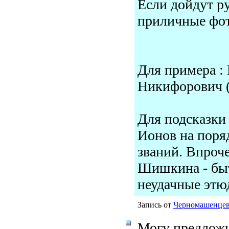
Если дойдут ру
приличные фот
Для примера :
Никифорович (р
Для подсказки 
Ионов на поряд
званий. Впроче
Шишкина - быт
неудачные этю
Запись от
Черномашенце
Могу предложи