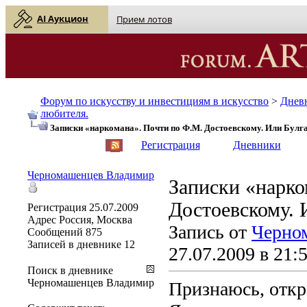
AI Аукцион
Прием лотов
Форум по искусству и инвестициям в искусство
>
Днев
любителя.
Записки «наркомана». Почти по Ф.М. Достоевскому. Или Булг
English
| Русский
Регистрация
Дневники
Черномашенцев Владимир
Записки «нарко
Достоевскому. 
Регистрация
25.07.2009
Адрес
Россия, Москва
Запись от
Черно
Сообщений
875
Записей в дневнике
12
27.07.2009 в 21:
Поиск в дневнике
Черномашенцев Владимир
Признаюсь, откр