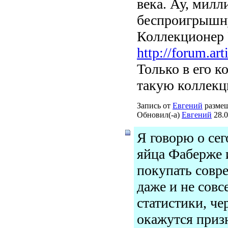
века. Ау, мил
беспроигрышну
Коллекционер
http://forum.ar
Только в его к
такую коллекци
Запись от
Евгений
размещ
Обновил(-а)
Евгений
28.0
Я говорю о се
яйца Фаберже 
покупать совр
даже и не сов
статистики, че
окажутся приз