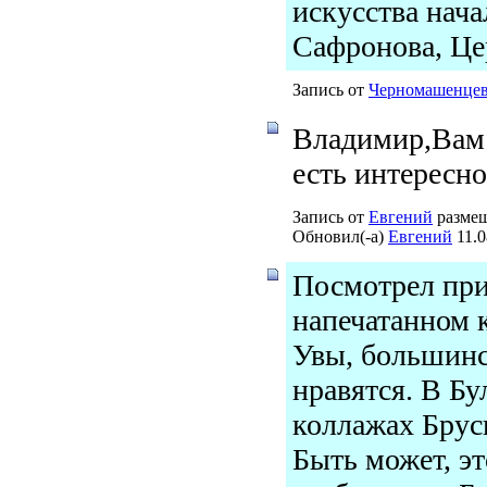
искусства нача
Сафронова, Цер
Запись от
Черномашенце
Владимир,Вам 
есть интересн
Запись от
Евгений
размещ
Обновил(-а)
Евгений
11.0
Посмотрел при
напечатанном к
Увы, большинс
нравятся. В Бу
коллажах Бруси
Быть может, эт