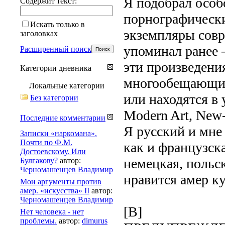
Я подобрал особ
Содержит текст:
порнографически
Искать только в
экземпляры совр
заголовках
упоминал ранее 
Расширенный поиск
эти произведени
Категории дневника
многообещающим
Локальные категории
или находятся в
Без категории
Modern Art, New-
Последние комментарии
Я русский и мне
Записки «наркомана».
Почти по Ф.М.
как и французска
Достоевскому. Или
немецкая, польск
Булгакову?
автор:
Черномашенцев Владимир
нравится амер ку
Мои аргументы против
амер. «искусства» II
автор:
Черномашенцев Владимир
[B]
Нет человека - нет
проблемы.
автор:
dimurus