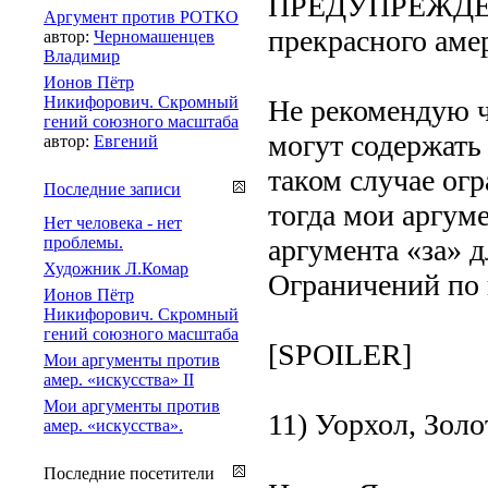
ПРЕДУПРЕЖДЕНИ
Аргумент против РОТКО
прекрасного амер
автор:
Черномашенцев
Владимир
Ионов Пётр
Никифорович. Скромный
Не рекомендую ч
гений союзного масштаба
могут содержать
автор:
Евгений
таком случае ог
Последние записи
тогда мои аргум
Нет человека - нет
проблемы.
аргумента «за» д
Художник Л.Комар
Ограничений по в
Ионов Пётр
Никифорович. Скромный
гений союзного масштаба
[SPOILER]
Мои аргументы против
амер. «искусства» II
Мои аргументы против
11) Уорхол, Зол
амер. «искусства».
Последние посетители