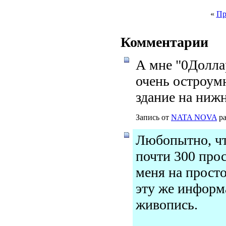
«
Пр
Комментарии
А мне "0Долла
очень остроумн
здание на ниж
Запись от
NATA NOVA
ра
Любопытно, чт
почти 300 прос
меня на прост
эту же информ
живопись.