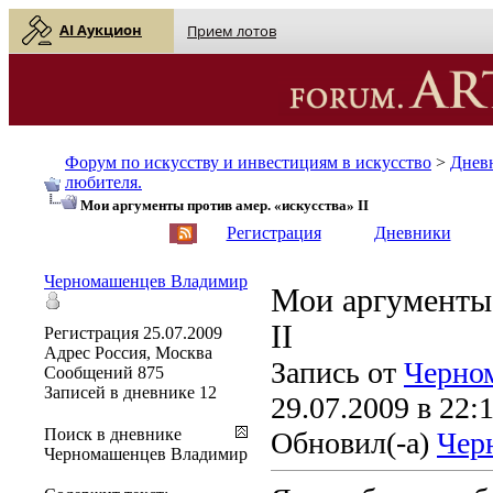
AI Аукцион
Прием лотов
Форум по искусству и инвестициям в искусство
>
Днев
любителя.
Мои аргументы против амер. «искусства» II
English
| Русский
Регистрация
Дневники
Черномашенцев Владимир
Мои аргументы 
II
Регистрация
25.07.2009
Адрес
Россия, Москва
Запись от
Черно
Сообщений
875
Записей в дневнике
12
29.07.2009 в 22:
Поиск в дневнике
Обновил(-а)
Чер
Черномашенцев Владимир