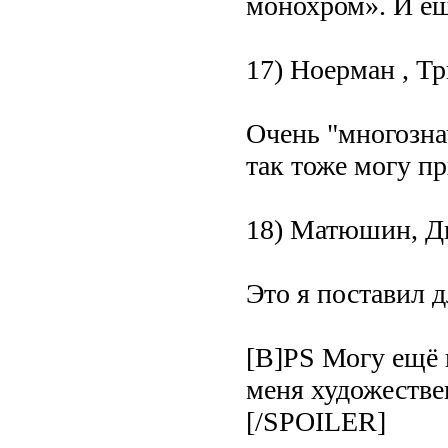
монохром». И ещ
17) Ноерман , Тр
Очень "многозна
так тоже могу пр
18) Матюшин, Дв
Это я поставил д
[B]PS Могу ещё 
меня художествен
[/SPOILER]