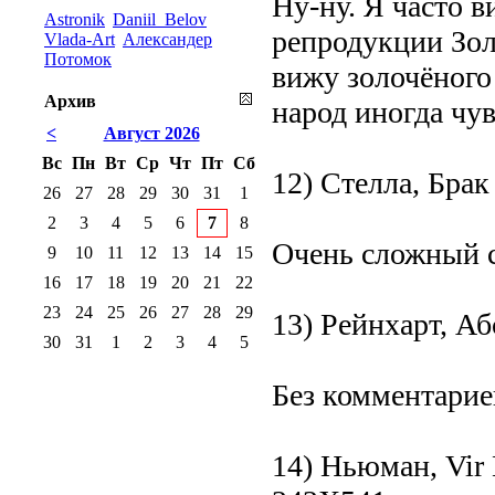
Ну-ну. Я часто 
Astronik
Daniil_Belov
репродукции Зол
Vlada-Art
Александер
Потомок
вижу золочёного
Архив
народ иногда чув
<
Август 2026
Вс
Пн
Вт
Ср
Чт
Пт
Сб
12) Стелла, Брак
26
27
28
29
30
31
1
2
3
4
5
6
7
8
Очень сложный с
9
10
11
12
13
14
15
16
17
18
19
20
21
22
23
24
25
26
27
28
29
13) Рейнхарт, А
30
31
1
2
3
4
5
Без комментарие
14) Ньюман, Vir 