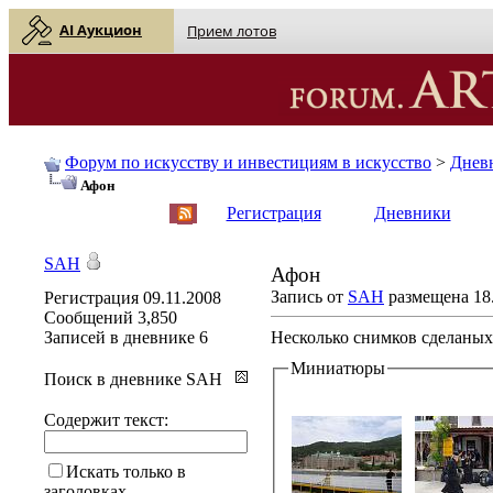
AI Аукцион
Прием лотов
Форум по искусству и инвестициям в искусство
>
Днев
Афон
English
| Русский
Регистрация
Дневники
SAH
Афон
Запись от
SAH
размещена 18.
Регистрация
09.11.2008
Сообщений
3,850
Записей в дневнике
6
Несколько снимков сделаных
Миниатюры
Поиск в дневнике SAH
Содержит текст:
Искать только в
заголовках