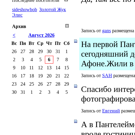
Последние посетители
sideshowbob
Золотой Жук
Элис
Архив
Запись от
gans
размещена 
<
Август 2026
На первой Пан
Вс
Пн
Вт
Ср
Чт
Пт
Сб
26
27
28
29
30
31
1
сегодняшний д
2
3
4
5
6
7
8
Афоне.Жили в 
9
10
11
12
13
14
15
Запись от
SAH
размещена 
16
17
18
19
20
21
22
23
24
25
26
27
28
29
Спасибо интер
30
31
1
2
3
4
5
фотографирова
Запись от
Евгений
размещ
А в Пантелеймо
вроде гостини