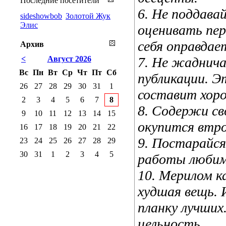
Последние посетители
6. Не поддава
sideshowbob
Золотой Жук
Элис
оценивать пер
себя оправдае
Архив
<
Август 2026
7. Не жаднича
Вс
Пн
Вт
Ср
Чт
Пт
Сб
публикации. Э
26
27
28
29
30
31
1
составит хоро
2
3
4
5
6
7
8
8. Содержи св
9
10
11
12
13
14
15
окупится втро
16
17
18
19
20
21
22
9. Постарайс
23
24
25
26
27
28
29
30
31
1
2
3
4
5
работы любим
10. Мерилом к
худшая вещь. 
планку лучших
цельность.