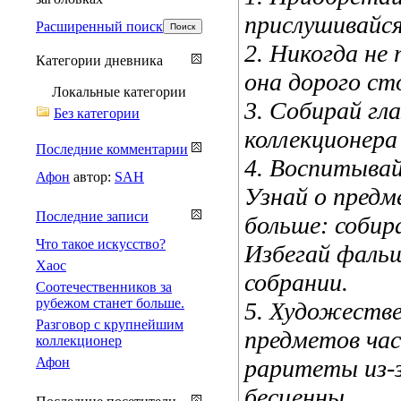
прислушивайся
Расширенный поиск
2. Никогда не
Категории дневника
она дорого ст
Локальные категории
3. Собирай гл
Без категории
коллекционера
Последние комментарии
4. Воспитывай
Афон
автор:
SAH
Узнай о предм
Последние записи
больше: собир
Что такое искусство?
Избегай фальш
Хаос
собрании.
Соотечественников за
рубежом станет больше.
5. Художеств
Разговор с крупнейшим
предметов час
коллекционер
Афон
раритеты из-з
бесценны.