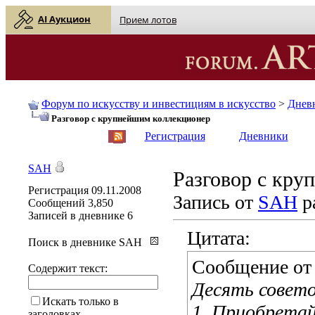
AI Аукцион
Прием лотов
Форум по искусству и инвестициям в искусство
>
Днев
Разговор с крупнейшим коллекционер
English
| Русский
Регистрация
Дневники
SAH
Разговор с кру
Регистрация
09.11.2008
Запись от
SAH
р
Сообщений
3,850
Записей в дневнике
6
Цитата:
Поиск в дневнике SAH
Сообщение о
Содержит текст:
Десять совето
Искать только в
1. Приобретай
заголовках