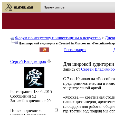
AI Аукцион
Прием лотов
Форум по искусству и инвестициям в искусство
>
Днев
Для широкой аудитории в Created in Moscow на «Российской к
English
| Русский
Регистрация
Сергей Владимиров
Для широкой аудитории 
Запись от
Сергей Владимиро
С 7 по 10 июля на «Российск
предпринимательства и инно
за центральной аркой.
Регистрация
18.05.2015
Сообщений
52
«Москва — креативная столи
Записей в дневнике
20
наших дизайнеров, архитекто
площадки для работы, общени
Поиск в дневнике
где третий год подряд мы ор