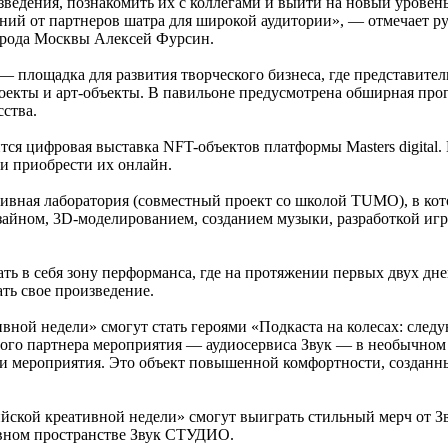
зведения, познакомить их с коллегами и выйти на новый уровень
ений от партнеров шатра для широкой аудитории», — отмечает р
орода Москвы Алексей Фурсин.
— площадка для развития творческого бизнеса, где представите
екты и арт-объекты. В павильоне предусмотрена обширная прогр
ства.
тся цифровая выставка NFT-объектов платформы Masters digital
и приобрести их онлайн.
тивная лаборатория (совместный проект со школой TUMO), в кот
зайном, 3D-моделированием, созданием музыки, разработкой иг
ть в себя зону перформанса, где на протяжении первых двух дн
ать свое произведение.
ной недели» смогут стать героями «Подкаста на колесах: следу
ого партнера мероприятия — аудиосервиса Звук — в необычном м
и мероприятия. Это объект повышенной комфортности, созданный
ийской креативной недели» смогут выиграть стильный мерч от З
ивном пространстве Звук СТУДИО.