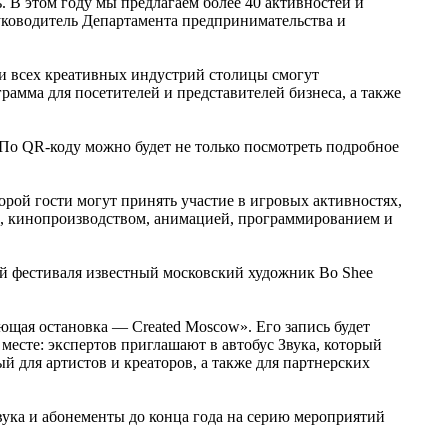
. В этом году мы предлагаем более 40 активностей и
уководитель Департамента предпринимательства и
ли всех креативных индустрий столицы смогут
амма для посетителей и представителей бизнеса, а также
. По QR-коду можно будет не только посмотреть подробное
орой гости могут принять участие в игровых активностях,
р, кинопроизводством, анимацией, программированием и
ей фестиваля известный московский художник Bo Shee
ющая остановка — Created Moscow». Его запись будет
есте: экспертов приглашают в автобус Звука, который
 для артистов и креаторов, а также для партнерских
вука и абонементы до конца года на серию мероприятий