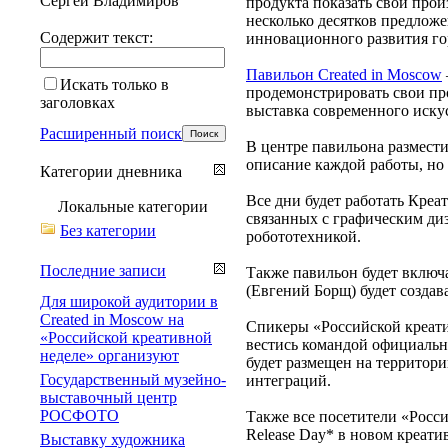
Сергей Владимиров
продукта показать свои прои
несколько десятков предлож
Содержит текст:
инновационного развития г
Павильон Created in Moscow
Искать только в
продемонстрировать свои про
заголовках
выставка современного искус
Расширенный поиск
В центре павильона размести
описание каждой работы, но 
Категории дневника
Все дни будет работать Креа
Локальные категории
связанных с графическим ди
Без категории
робототехникой.
Последние записи
Также павильон будет включа
(Евгений Борщ) будет создав
Для широкой аудитории в
Created in Moscow на
Спикеры «Российской креатив
«Российской креативной
вестись командой официальн
неделе» организуют
будет размещен на территори
Государственный музейно-
интеграций.
выставочный центр
РОСФОТО
Также все посетители «Росс
Release Day* в новом креат
Выставку художника