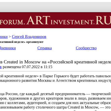
ники
>
Сергей Владимиров
реативной неделе» организуют
Дневники
Справка
Сообщество
в Created in Moscow на «Российской креативной недел
в
размещена 07.07.2022 в 11:15
ой креативной неделе» в Парке Горького будет работать павиль
вационного развития Москвы и Агентством креативных индустри
ца России, где каждый десятый предприниматель — творческий.
ров, художников и других креаторов знали в лицо, развиваем и
я с коллегами, аудиторией, и создаем для них актуальные образ
ганизовываем работу столичного шатра Created in Moscow, — эт