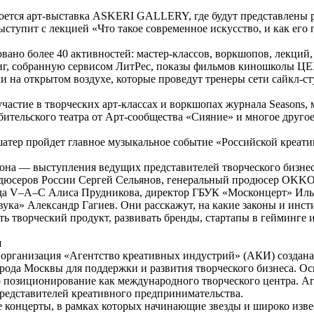
роется арт-выставка ASKERI GALLERY, где будут представлены
упит с лекцией «Что такое современное искусство, и как его 
вано более 40 активностей: мастер-классов, воркшопов, лекций,
ниг, собранную сервисом ЛитРес, показы фильмов киношколы Ц
и на открытом воздухе, которые проведут тренеры сети сайкл
частие в творческих арт-классах и воркшопах журнала Seasons, 
бительского театра от Арт-сообщества «Сияние» и многое другое
 шатер пройдет главное музыкальное событие «Российской креат
она — выступления ведущих представителей творческого бизнес
одюсеров России Сергей Сельянов, генеральный продюсер OKK
а V–A–C Алиса Прудникова, директор ГБУК «Москонцерт» Илья
ука» Александр Гагиев. Они расскажут, на какие законы и инст
ть творческий продукт, развивать бренды, стартапы в гейминге и
я
организация «Агентство креативных индустрий» (АКИ) создана
рода Москвы для поддержки и развития творческого бизнеса.
 позиционирование как международного творческого центра. А
редставителей креативного предпринимательства.
е концерты, в рамках которых начинающие звезды и широко изв