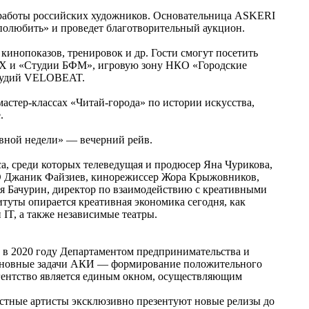
 работы российских художников. Основательница ASKERI
полюбить» и проведет благотворительный аукцион.
 кинопоказов, тренировок и др. Гости смогут посетить
ЕХ и «Студии БФМ», игровую зону НКО «Городские
-студий VELOBEAT.
мастер-классах «Читай-города» по истории искусства,
.
ивной недели» — вечерний рейв.
а, среди которых телеведущая и продюсер Яна Чурикова,
O Джаник Файзиев, кинорежиссер Жора Крыжовников,
 Бачурин, директор по взаимодействию с креативными
итуты опирается креативная экономика сегодня, как
 IT, а также независимые театры.
 в 2020 году Департаментом предпринимательства и
 Основные задачи АКИ — формирование положительного
гентство является единым окном, осуществляющим
естные артисты эксклюзивно презентуют новые релизы до