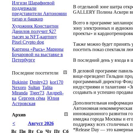
Илгизи Шарафиевой
В отдельной зоне шатра отк
поддержали
GALLERY Полина Аскери выст
представители Автономии
татар и башкир
Всего в программе запланиро
Художник Константин
зону электронных и аудиок
Данилов получит $27
проекты» и кардиотренировк
тысяч за NFT-картину
Pixel Crypto dog
Также можно будет принять у
Картина «Рысь» Марины
посетить показ спектакля лю
Бочаровой на выставке в
Петербурге
В последний день у входа в
В деловой программе павиль
Последние посетители
вице-президент Гильдии пр
программный директор Фонд
Bukinist
Dmitry23
kor170
индустриями и талантами «Зв
Nexoro
Sultan
Talita
создавать и успешно продава
Miranda
Tiger73
Андрей-
ка
Сергеев сёма
Юлия
Дополнительная информаци
Астровская
Автономная некоммерческая 
инновационного развития го
Архив
имиджа города Москвы и его
<
Август 2026
поддержку всех столичных п
*Release Day — это камерны
Вс
Пн
Вт
Ср
Чт
Пт
Сб