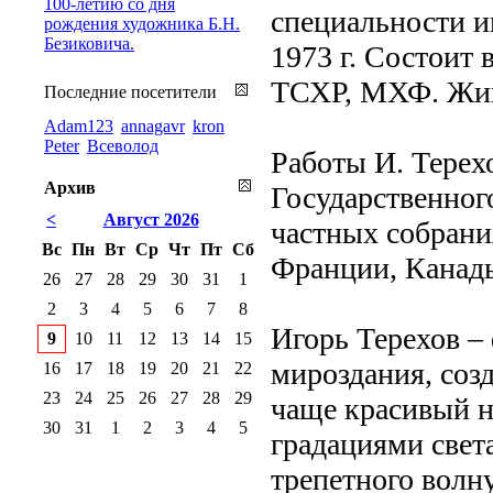
100-летию со дня
специальности и
рождения художника Б.Н.
Безиковича.
1973 г. Состоит
ТСХР, МХФ. Живе
Последние посетители
Adam123
annagavr
kron
Peter
Всеволод
Работы И. Терех
Архив
Государственног
<
Август 2026
частных собрани
Вс
Пн
Вт
Ср
Чт
Пт
Сб
Франции, Канады
26
27
28
29
30
31
1
2
3
4
5
6
7
8
Игорь Терехов 
9
10
11
12
13
14
15
мироздания, соз
16
17
18
19
20
21
22
23
24
25
26
27
28
29
чаще красивый 
30
31
1
2
3
4
5
градациями свет
трепетного волну