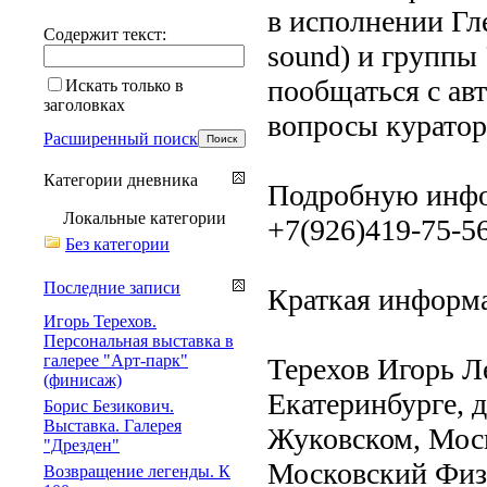
в исполнении Гле
Содержит текст:
sound) и группы 
пообщаться с ав
Искать только в
заголовках
вопросы куратор
Расширенный поиск
Категории дневника
Подробную инфо
Локальные категории
+7(926)419-75-5
Без категории
Последние записи
Краткая информа
Игорь Терехов.
Персональная выставка в
галерее "Арт-парк"
Терехов Игорь Ле
(финисаж)
Екатеринбурге, до
Борис Безикович.
Выставка. Галерея
Жуковском, Моск
"Дрезден"
Московский Физ
Возвращение легенды. К