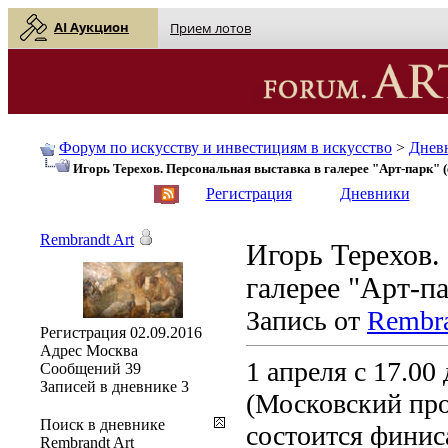
AI Аукцион
Прием лотов
Форум по искусству и инвестициям в искусство
>
Днев
Игорь Терехов. Персональная выставка в галерее "Арт-парк" 
English
| Русский
Регистрация
Дневники
Rembrandt Art
Игорь Терехов.
галерее "Арт-п
Запись от
Rembra
Регистрация
02.09.2016
Адрес
Москва
1 апреля с 17.00
Сообщений
39
Записей в дневнике
3
(Московский пр
Поиск в дневнике
состоится финис
Rembrandt Art