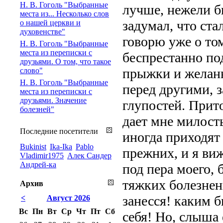
Н. В. Гоголь "Выбранные
лучше, нежели бы
места из... Несколько слов
задумал, что ста
о нашей церкви и
духовенстве"
говорю уже о том
Н. В. Гоголь "Выбранные
места из переписки с
беспрестанно под
друзьями. О том, что такое
прыжки и желань
слово"
Н. В. Гоголь "Выбранные
перед другими, 
места из переписки с
друзьями. Значение
глупостей. Прит
болезней"
дает мне милость
Последние посетители
иногда приходят
Bukinist
Ika-Ika
Pablo
прежних, и я виж
Vladimir1975
Алек Сандер
Андрей-ка
под пера моего, 
тяжких болезненн
Архив
занесся! каким 
<
Август 2026
Вс
Пн
Вт
Ср
Чт
Пт
Сб
себя! Но, слыша