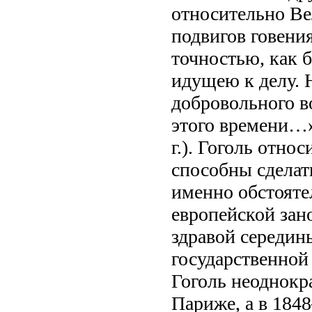
относительно Ве
подвигов говени
точностью, как 
идущею к делу. 
добровольного в
этого времени…» 
г.). Гоголь отно
способны сделат
именно обстояте
европейской зан
здравой середин
государственной
Гоголь неоднокра
Париже, а в 184