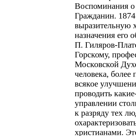
Воспоминания о 
Гражданин. 1874
выразительную х
назначения его о
П. Гиляров-Плат
Горскому, профе
Московской Духо
человека, более 
всякое улучшени
проводить какие
управлении сто
к разряду тех л
охарактеризовать
христианами. Э