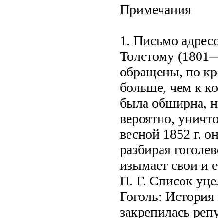
Примечания
1. Письмо адрес
Толстому (1801
обращены, по кр
больше, чем к к
была обширна, н
вероятно, уничт
весной 1852 г. о
разбирая гоголев
изымает свои и 
П. Г. Список уц
Гоголь: История 
закрепилась репу