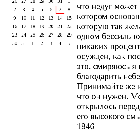
26
27
28
29
30
31
1
что недуг может 
2
3
4
5
6
7
8
котором основана
9
10
11
12
13
14
15
которую так жел
16
17
18
19
20
21
22
одном бессильном
23
24
25
26
27
28
29
30
31
1
2
3
4
5
никаких процент
осужден, как по
это, смиряюсь я 
благодарить неб
Принимайте же и
что он нужен. М
открылось перед 
его высокого см
1846