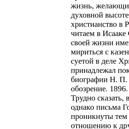
жизнь, желающие
духовной высоте
христианство в 
читаем в Исааке
своей жизни име
мириться с казе
суетой в деле Х
принадлежал по
биографии Н. П.
обозрение. 1896.
Трудно сказать, 
однако письма Г
проникнуты тем 
отношению к дру