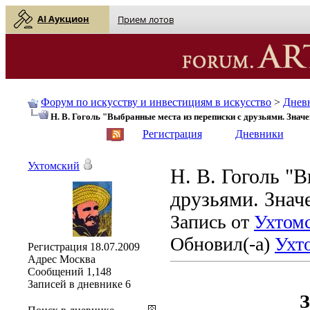
AI Аукцион
Прием лотов
Форум по искусству и инвестициям в искусство
>
Днев
Н. В. Гоголь "Выбранные места из переписки с друзьями. Значе
English
| Русский
Регистрация
Дневники
Ухтомский
Н. В. Гоголь "
друзьями. Знач
Запись от
Ухтом
Обновил(-а)
Ухт
Регистрация
18.07.2009
Адрес
Москва
Сообщений
1,148
Записей в дневнике
6