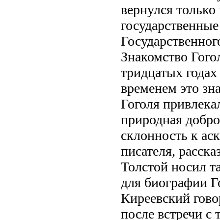
вернулся только 
государственные
Государственного
Знакомство Гого
тридцатых годах 
временем это зн
Гоголя привлека
природная добро
склонность к аск
писателя, расска
Толстой носил т
для биографии Гог
Киреевский гово
после встречи с 