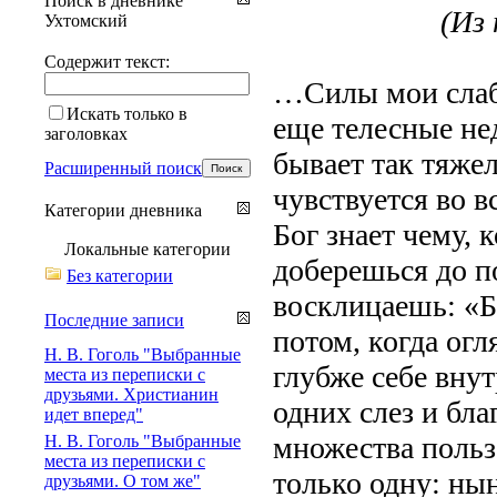
Поиск в дневнике
(Из 
Ухтомский
Содержит текст:
…Силы мои слабе
Искать только в
еще телесные не
заголовках
бывает так тяжел
Расширенный поиск
чувствуется во в
Категории дневника
Бог знает чему, 
Локальные категории
доберешься до п
Без категории
восклицаешь: «Б
Последние записи
потом, когда ог
Н. В. Гоголь "Выбранные
глубже себе вну
места из переписки с
друзьями. Христианин
одних слез и бла
идет вперед"
множества польз,
Н. В. Гоголь "Выбранные
места из переписки с
только одну: нын
друзьями. О том же"