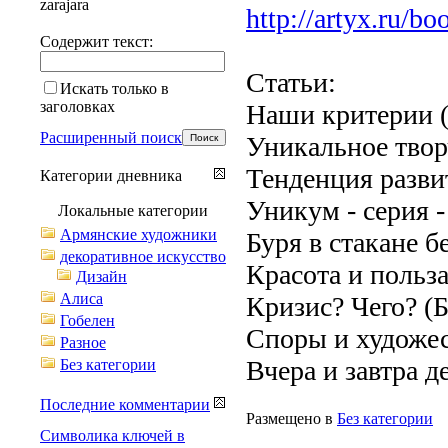
zarajara
http://artyx.ru/b
Содержит текст:
Статьи:
Искать только в
заголовках
Наши критерии (
Расширенный поиск
Уникальное твор
Тенденция развит
Категории дневника
Уникум - серия -
Локальные категории
Армянские художники
Буря в стакане б
декоративное искусство
Красота и польза
Дизайн
Алиса
Кризис? Чего? (
Гобелен
Споры и художес
Разное
Вчера и завтра д
Без категории
Последние комментарии
Размещено в
Без категории
Символика ключей в