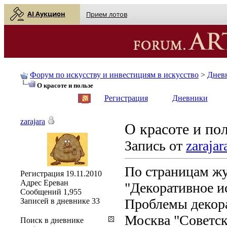
AI Аукцион
Прием лотов
Форум по искусству и инвестициям в искусство
>
Днев
О красоте и пользе
English
| Русский
Регистрация
Дневники
zarajara
О красоте и по
Запись от
zarajar
По страницам ж
Регистрация
19.11.2010
Адрес
Ереван
"Декоративное 
Сообщений
1,955
Проблемы декора
Записей в дневнике
33
Москва "Советск
Поиск в дневнике