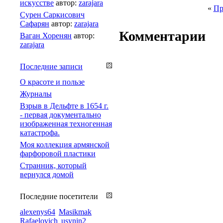
искусстве
автор:
zarajara
«
Пр
Сурен Саркисович
Сафарян
автор:
zarajara
Комментарии
Ваган Хоренян
автор:
zarajara
Последние записи
О красоте и пользе
Журналы
Взрыв в Дельфте в 1654 г.
- первая документально
изображенная техногенная
катастрофа.
Моя коллекция армянской
фарфоровой пластики
Странник, который
вернулся домой
Последние посетители
alexenys64
Masikmak
Rafaelovich
usynin2