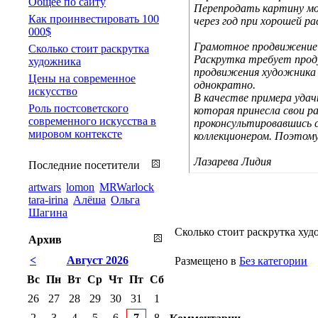
Общее по сайту
Перепродать картину мо
Как проинвестировать 100
через год при хорошей р
000$
Грамотное продвижение
Сколько стоит раскрутка
Раскрутка требует проду
художника
продвижения художника п
Цены на современное
однократно.
искусство
В качестве примера уда
Роль постсоветского
которая принесла свои ра
современного искусства в
проконсультировавшись с
мировом контексте
коллекционером. Поэтому
Лазарева Лидия
Последние посетители
artwars
lomon
MRWarlock
tara-irina
Алёша
Ольга
Шагина
Сколько стоит раскрутка ху
Архив
<
Август 2026
Размещено в
Без категории
Вс
Пн
Вт
Ср
Чт
Пт
Сб
26
27
28
29
30
31
1
2
3
4
5
6
7
8