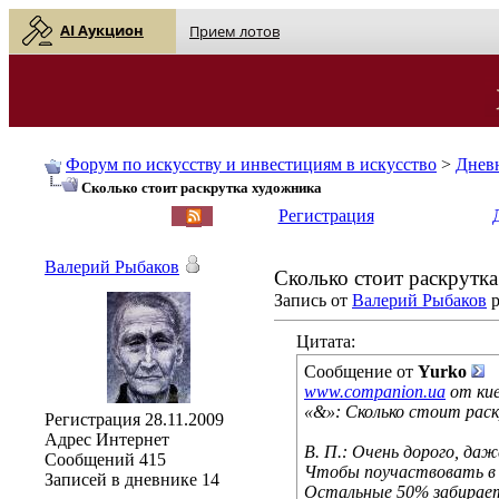
AI Аукцион
Прием лотов
Форум по искусству и инвестициям в искусство
>
Днев
Сколько стоит раскрутка художника
English
| Русский
Регистрация
Валерий Рыбаков
Сколько стоит раскрутк
Запись от
Валерий Рыбаков
р
Цитата:
Сообщение от
Yurko
www.companion.ua
от кие
«&»: Сколько стоит рас
Регистрация
28.11.2009
Адрес
Интернет
В. П.: Очень дорого, да
Сообщений
415
Чтобы поучаствовать в 
Записей в дневнике
14
Остальные 50% забирает