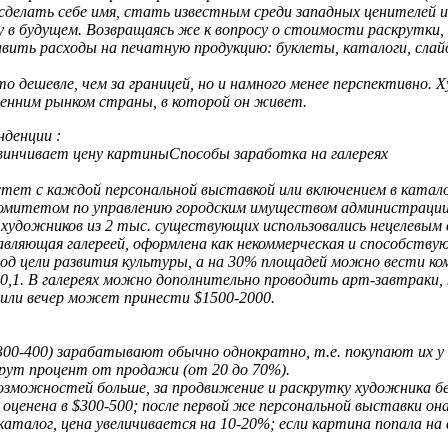
сделать себе имя, стать известным среди западных ценителей
 в будущем. Возвращаясь же к вопросу о стоимости раскрутки, 
ить расходы на печатную продукцию: буклеты, каталоги, слайд
то дешевле, чем за границей, но и намного менее перспективно.
ренним рынком страны, в которой он живет.
нденции :
винчивает цену картиныСпособы заработка на галереях
ет с каждой персональной выставкой или включением в катало
омитетом по управлению городским имуществом администрации П
художников из 2 тыс. существующих использовались нецелевым 
равляющая галереей, оформлена как некоммерческая и способству
од цели развития культуры, а на 30% площадей можно вести ко
0,1. В галереях можно дополнительно проводить арт-завтраки,
 или вечер может принести $1500-2000.
00-400) зарабатывают обычно однократно, т.е. покупают их у 
рут процент от продажи (от 20 до 70%).
озможностей больше, за продвижение и раскрутку художника бе
ценена в $300-500; после первой же персональной выставки он
каталог, цена увеличивается на 10-20%; если картина попала на 