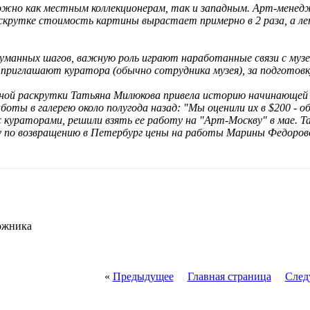
жно как местным коллекционерам, так и западным. Арт-менедже
аскрутке стоимость картины вырастает примерно в 2 раза, а ле
манных шагов, важную роль играют наработанные связи с музея
риглашают куратора (обычно сотрудника музея), за подготовк
чной раскрутки Татьяна Милюкова привела историю начинающе
боты в галерею около полугода назад: "Мы оценили их в $200 - о
 кураторами, решили взять ее работу на "Арт-Москву" в мае. Та
 по возвращению в Петербург цены на работы Марины Федоровой
дожника
«
Предыдущее
Главная страница
След