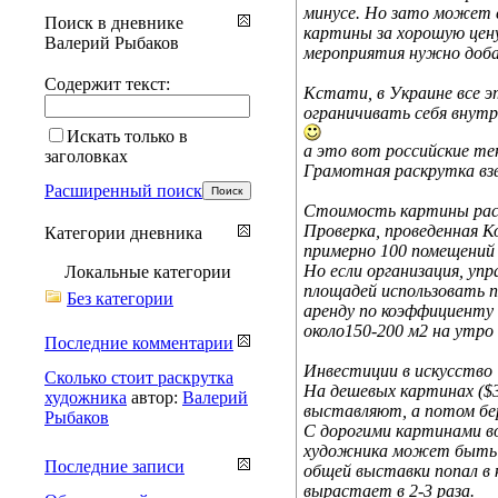
минусе. Но зато может 
Поиск в дневнике
картины за хорошую цену
Валерий Рыбаков
мероприятия нужно добав
Содержит текст:
Кстати, в Украине все э
ограничивать себя внут
Искать только в
а это вот российские те
заголовках
Грамотная раскрутка вз
Расширенный поиск
Стоимость картины раст
Проверка, проведенная К
Категории дневника
примерно 100 помещений 
Но если организация, уп
Локальные категории
площадей использовать п
Без категории
аренду по коэффициенту 
около150-200 м2 на утро
Последние комментарии
Инвестиции в искусство
Сколько стоит раскрутка
На дешевых картинах ($3
художника
автор:
Валерий
выставляют, а потом бе
Рыбаков
С дорогими картинами в
художника может быть о
Последние записи
общей выставки попал в 
вырастает в 2-3 раза.