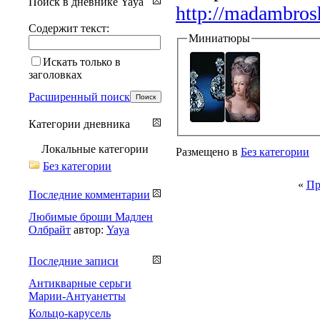
Поиск в дневнике Yaya
http://madambrosh
Содержит текст:
Миниатюры
Искать только в
заголовках
Расширенный поиск
Категории дневника
Локальные категории
Размещено в
Без категории
Без категории
«
Пр
Последние комментарии
Любимые броши Мадлен
Олбрайт
автор:
Yaya
Последние записи
Антикварные серьги
Марии-Антуанетты
Кольцо-карусель