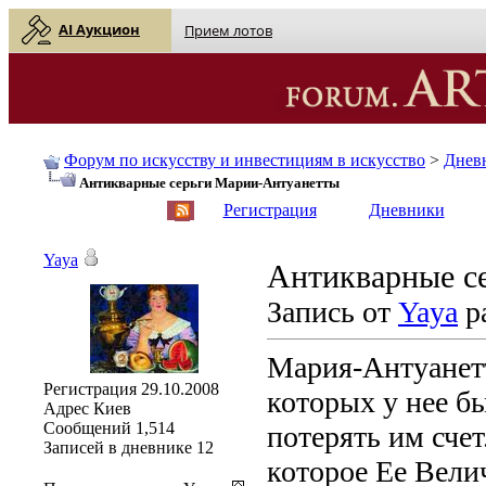
AI Аукцион
Прием лотов
Форум по искусству и инвестициям в искусство
>
Днев
Антикварные серьги Марии-Антуанетты
English
| Русский
Регистрация
Дневники
Yaya
Антикварные с
Запись от
Yaya
ра
Мария-Антуанетт
Регистрация
29.10.2008
которых у нее бы
Адрес
Киев
Сообщений
1,514
потерять им счет
Записей в дневнике
12
которое Ее Вели