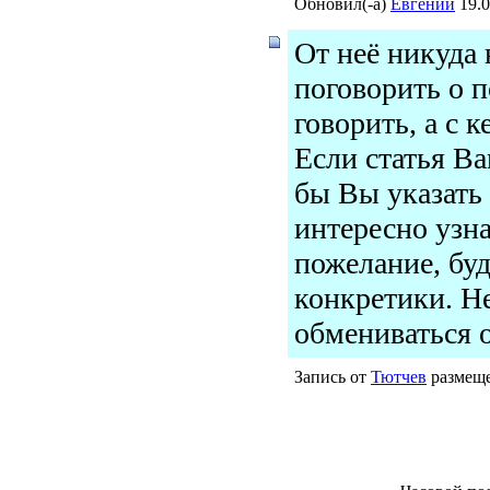
Обновил(-а)
Евгений
19.0
От неё никуда 
поговорить о п
говорить, а с к
Если статья Ва
бы Вы указать
интересно узн
пожелание, бу
конкретики. Н
обмениваться 
Запись от
Тютчев
размеще