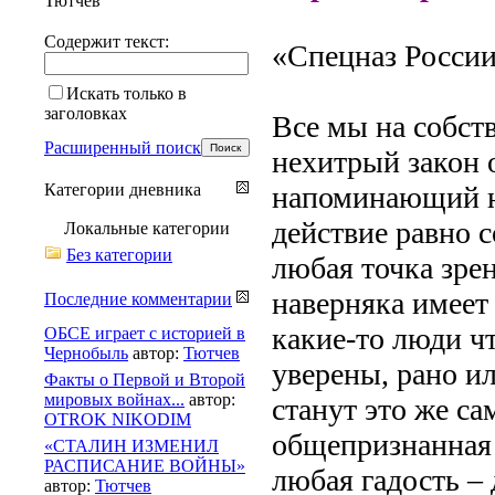
Тютчев
Содержит текст:
«Спецназ России
Искать только в
заголовках
Все мы на собст
Расширенный поиск
нехитрый закон 
Категории дневника
напоминающий н
действие равно 
Локальные категории
Без категории
любая точка зре
наверняка имеет
Последние комментарии
какие-то люди чт
ОБСЕ играет с историей в
Чернобыль
автор:
Тютчев
уверены, рано и
Факты о Первой и Второй
мировых войнах...
автор:
станут это же с
OTROK NIKODIM
общепризнанная 
«СТАЛИН ИЗМЕНИЛ
РАСПИСАНИЕ ВОЙНЫ»
любая гадость – 
автор:
Тютчев