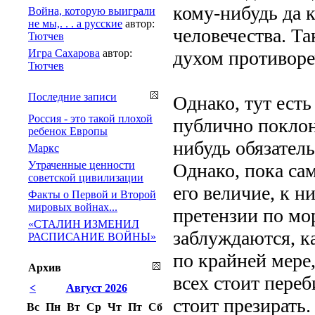
кому-нибудь да к
Война, которую выиграли
не мы,. . . а русские
автор:
человечества. Та
Тютчев
Игра Сахарова
автор:
духом противоре
Тютчев
Последние записи
Однако, тут есть
Россия - это такой плохой
публично поклон
ребенок Европы
нибудь обязател
Маркс
Утраченные ценности
Однако, пока са
советской цивилизации
его величие, к н
Факты о Первой и Второй
мировых войнах...
претензии по мор
«СТАЛИН ИЗМЕНИЛ
заблуждаются, к
РАСПИСАНИЕ ВОЙНЫ»
по крайней мере
Архив
всех стоит переб
<
Август 2026
стоит презирать.
Вс
Пн
Вт
Ср
Чт
Пт
Сб