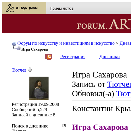
AI Аукцион
Прием лотов
Форум по искусству и инвестициям в искусство
>
Днев
Игра Сахарова
English
| Русский
Регистрация
Дневники
Тютчев
Игра Сахарова
Запись от
Тютче
Обновил(-а)
Тют
Регистрация
19.09.2008
Константин Кры
Сообщений
5,529
Записей в дневнике
8
Игра Сахарова
Поиск в дневнике