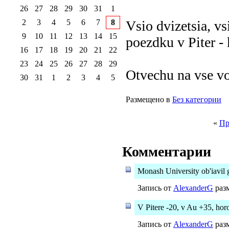
26
27
28
29
30
31
1
2
3
4
5
6
7
8
Vsio dvizetsia, vs
9
10
11
12
13
14
15
poezdku v Piter - 
16
17
18
19
20
21
22
23
24
25
26
27
28
29
Otvechu na vse vo
30
31
1
2
3
4
5
Размещено в
Без категории
«
Пр
Комментарии
Monash University ob'iavil 
Запись от
AlexanderG
разм
V Pitere -20, v Au +35, hor
Запись от
AlexanderG
разм