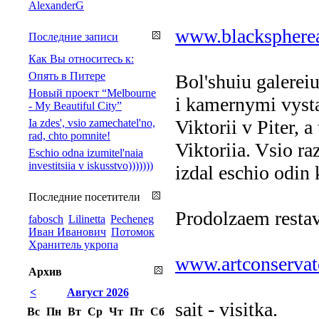
AlexanderG
www.blackspherea
Последние записи
Как Вы относитесь к:
Опять в Питере
Bol'shuiu galerei
Новый проект “Melbourne
i kamernymi vysta
- My Beautiful City”
Viktorii v Piter, a
Ia zdes', vsio zamechatel'no,
rad, chto pomnite!
Viktoriia. Vsio ra
Eschio odna izumitel'naia
investitsiia v iskusstvo)))))))
izdal eschio odin 
Последние посетители
Prodolzaem restav
fabosch
Lilinetta
Pecheneg
Иван Иванович
Потомок
Хранитель укропа
www.artconservat
Архив
<
Август 2026
sait - visitka.
Вс
Пн
Вт
Ср
Чт
Пт
Сб