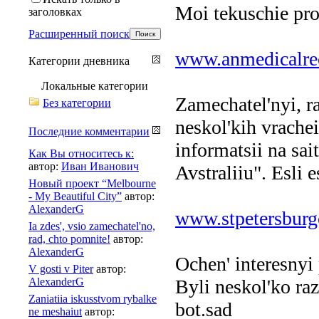
Moi tekuschie pro
заголовках
Расширенный поиск
www.anmedicalre
Категории дневника
Локальные категории
Zamechatel'nyi, ra
Без категории
neskol'kih vrache
Последние комментарии
informatsii na sa
Как Вы относитесь к:
автор:
Иван Иванович
Avstraliiu". Esli 
Новый проект “Melbourne
- My Beautiful City”
автор:
AlexanderG
www.stpetersburg
Ia zdes', vsio zamechatel'no,
rad, chto pomnite!
автор:
AlexanderG
Ochen' interesnyi 
V gosti v Piter
автор:
AlexanderG
Byli neskol'ko ra
Zaniatiia iskusstvom rybalke
bot.sad
ne meshaiut
автор: