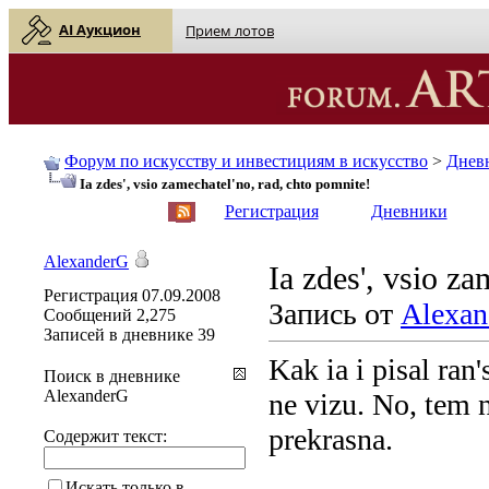
AI Аукцион
Прием лотов
Форум по искусству и инвестициям в искусство
>
Днев
Ia zdes', vsio zamechatel'no, rad, chto pomnite!
English
| Русский
Регистрация
Дневники
AlexanderG
Ia zdes', vsio za
Регистрация
07.09.2008
Запись от
Alexan
Сообщений
2,275
Записей в дневнике
39
Kak ia i pisal ran
Поиск в дневнике
AlexanderG
ne vizu. No, tem n
prekrasna.
Содержит текст:
Искать только в