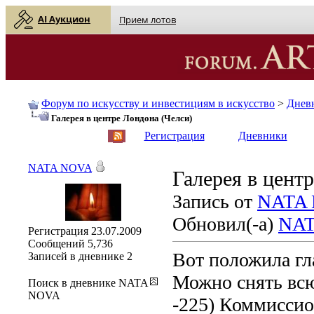
AI Аукцион
Прием лотов
Форум по искусству и инвестициям в искусство
>
Днев
Галерея в центре Лондона (Челси)
English
| Русский
Регистрация
Дневники
NATA NOVA
Галерея в цент
Запись от
NATA
Обновил(-а)
NAT
Регистрация
23.07.2009
Сообщений
5,736
Вот положила гла
Записей в дневнике
2
Можно снять всю
Поиск в дневнике NATA
NOVA
-225) Коммиссион