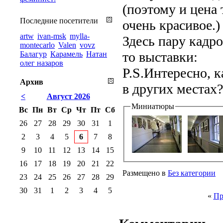
(поэтому и цена 
Последние посетители
очень красивое.)
artw
ivan-msk
mylla-
Здесь пару кадр
montecarlo
Valen
vovz
то выставки:
Балагур
Карамель
Натан
олег назаров
P.S.Интересно, к
Архив
в других местах?
<
Август 2026
Миниатюры
Вс
Пн
Вт
Ср
Чт
Пт
Сб
26
27
28
29
30
31
1
2
3
4
5
6
7
8
9
10
11
12
13
14
15
16
17
18
19
20
21
22
Размещено в
Без категории
23
24
25
26
27
28
29
30
31
1
2
3
4
5
«
Пр