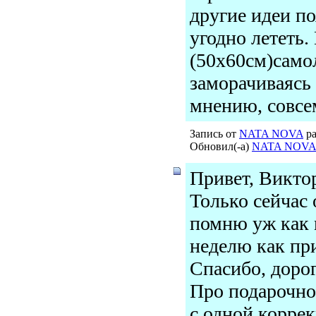
другие идеи по
угодно лететь.
(50х60см)само
заморачиваясь
мнению, совсем
Запись от
NATA NOVA
ра
Обновил(-а)
NATA NOVA
Привет, Викто
Только сейчас
помню уж как 
неделю как пр
Спасибо, дорог
Про подарочно
с одной коррек