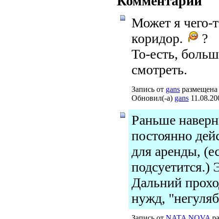
Комментарии
Может я чего-
коридор.
?
То-есть, больш
смотреть.
Запись от
gans
размещена 
Обновил(-а)
gans
11.08.20
Раньше наверно
постоянно дей
для аренды, (е
подсуетится.) 
Дальний прохо
нужд, "негуля
Запись от
NATA NOVA
ра