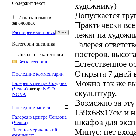
Содержит текст:
художнику)
Допускается гру
Искать только в
заголовках
Практически вс
Расширенный поиск
лежат на художн
Галерея ответств
Категории дневника
постеров. высота
Локальные категории
Без категории
Естесственное о
Открыта 7 дней 
Последние комментарии
Можно так же вы
Галерея в центре Лондона
(Челси)
автор:
NATA
скульптуру.
NOVA
Возможно за эту
Последние записи
159х68х17см и н
Галерея в центре Лондона
шкафов для экс
(Челси)
Латиноамериканский
Минус: нет входа
феминист: