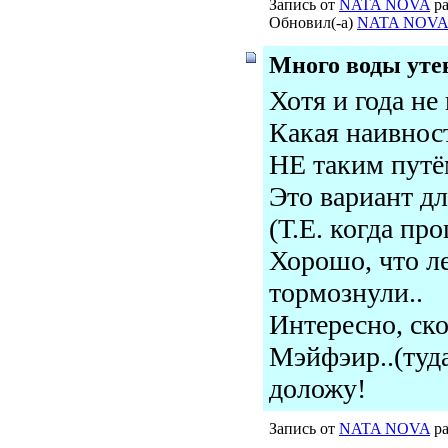
Запись от
NATA NOVA
ра
Обновил(-а)
NATA NOVA
Много воды утекл
Хотя и года не
Какая наивност
НЕ таким путё
Это вариант дл
(Т.Е. когда про
Хорошо, что л
тормознули..
Интересно, ско
Мэйфэир..(туда
доложу!
Запись от
NATA NOVA
ра