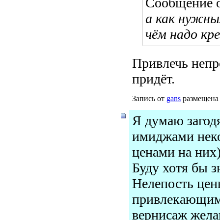
Сообщение 
а как нужны
чём надо кр
Привлечь непр
придёт.
Запись от
gans
размещена 
Я думаю загодя
имиджами нек
ценами на них)
Буду хотя бы з
Нелепость цены
привлекающим 
вернисаж жела