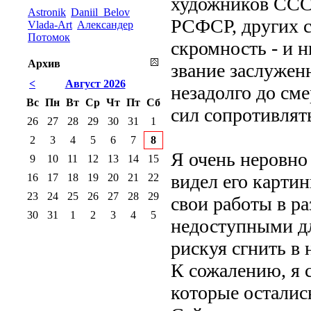
художников СССР
Astronik
Daniil_Belov
РСФСР, других с
Vlada-Art
Александер
Потомок
скромность - и н
Архив
звание заслужен
<
Август 2026
незадолго до сме
Вс
Пн
Вт
Ср
Чт
Пт
Сб
сил сопротивлят
26
27
28
29
30
31
1
2
3
4
5
6
7
8
Я очень неровно
9
10
11
12
13
14
15
видел его карти
16
17
18
19
20
21
22
23
24
25
26
27
28
29
свои работы в ра
30
31
1
2
3
4
5
недоступными дл
рискуя сгнить в
К сожалению, я 
которые остались