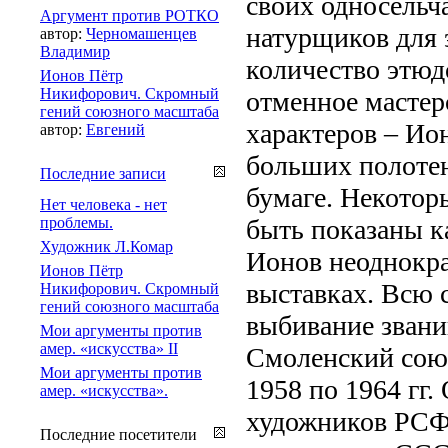
своих односельча
Аргумент против РОТКО
натурщиков для 
автор:
Черномашенцев
Владимир
количество этюд
Ионов Пётр
Никифорович. Скромный
отменное мастер
гений союзного масштаба
характеров – Ио
автор:
Евгений
больших полотен
Последние записи
бумаге. Некотор
Нет человека - нет
проблемы.
быть показаны к
Художник Л.Комар
Ионов неоднокра
Ионов Пётр
выставках. Всю 
Никифорович. Скромный
гений союзного масштаба
выбивание звани
Мои аргументы против
амер. «искусства» II
Смоленский союз
Мои аргументы против
1958 по 1964 гг
амер. «искусства».
художников РСФС
Последние посетители