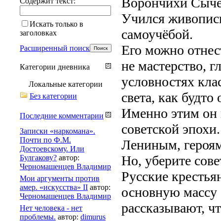
Ворончихи Сычев
Содержит текст:
Учился живописи
Искать только в
самоучёбой.
заголовках
Его можно отнес
Расширенный поиск
не мастерство, г
Категории дневника
условностях кла
Локальные категории
света, как будто
Без категории
Именно этим он 
Последние комментарии
советской эпохи
Записки «наркомана».
Почти по Ф.М.
Лениным, героям
Достоевскому. Или
Но, уберите сове
Булгакову?
автор:
Черномашенцев Владимир
Русские крестьян
Мои аргументы против
амер. «искусства» II
автор:
основную массу 
Черномашенцев Владимир
рассказывают, чт
Нет человека - нет
проблемы.
автор:
dimurus