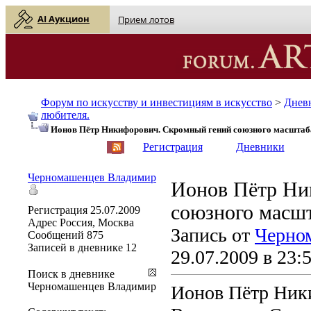
AI Аукцион
Прием лотов
Форум по искусству и инвестициям в искусство
>
Днев
любителя.
Ионов Пётр Никифорович. Скромный гений союзного масштаб
English
| Русский
Регистрация
Дневники
Черномашенцев Владимир
Ионов Пётр Ни
союзного масш
Регистрация
25.07.2009
Адрес
Россия, Москва
Запись от
Черно
Сообщений
875
Записей в дневнике
12
29.07.2009 в 23:
Поиск в дневнике
Черномашенцев Владимир
Ионов Пётр Ники