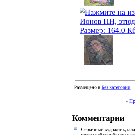
Размещено в
Без категории
«
Пр
Комментарии
Серьёзный художник,талан
правы,всё сгниёт или раз