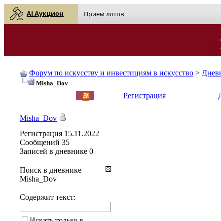
AI Аукцион
Прием лотов
Форум по искусству и инвестициям в искусство
>
Днев
Misha_Dov
English
| Русский
Регистрация
Misha_Dov
Регистрация
15.11.2022
Сообщений
35
Записей в дневнике
0
Поиск в дневнике
Misha_Dov
Содержит текст:
Искать только в