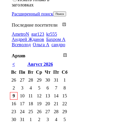
заголовках
Расширенный поиск
Последние посетители
AmetroN
gar123
kr555
Андрей Жданов
Бахром А
Всеволод
Ольга А
сандро
Архив
<
Август 2026
Вс
Пн
Вт
Ср
Чт
Пт
Сб
26
27
28
29
30
31
1
2
3
4
5
6
7
8
9
10
11
12
13
14
15
16
17
18
19
20
21
22
23
24
25
26
27
28
29
30
31
1
2
3
4
5