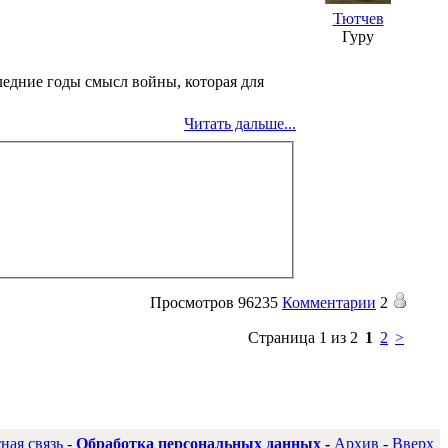
Тютчев
Гуру
следние годы смысл войны, которая для
Читать дальше...
Просмотров
96235
Комментарии
2
Страница 1 из 2
1
2
>
ная связь
-
Обработка персональных данных
-
Архив
-
Вверх