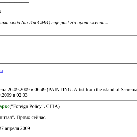
____________
4
ришли сюда (на ИноСМИ) еще раз! На протяжении
...
ии
на 26.09.2009 в 06:49
(PAINTING. Artist from the island of Saarema
.2009 в 02:03
аркс
("Foreign Policy", США)
питал". Прямо сейчас.
27 апреля 2009