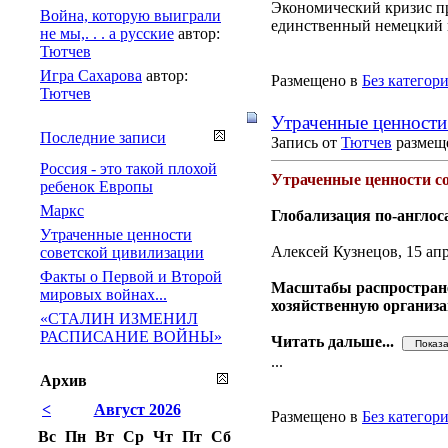
Экономический кризис пр
Война, которую выиграли
единственный немецкий 
не мы,. . . а русские
автор:
Тютчев
Игра Сахарова
автор:
Размещено в
Без категор
Тютчев
Утраченные ценности
Последние записи
Запись от
Тютчев
размеще
Россия - это такой плохой
Утраченные ценности с
ребенок Европы
Маркс
Глобализация по-англос
Утраченные ценности
Алексей Кузнецов, 15 ап
советской цивилизации
Факты о Первой и Второй
Масштабы распространен
мировых войнах...
хозяйственную организ
«СТАЛИН ИЗМЕНИЛ
РАСПИСАНИЕ ВОЙНЫ»
Читать дальше...
...
Архив
<
Август 2026
Размещено в
Без категор
Вс
Пн
Вт
Ср
Чт
Пт
Сб