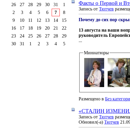
Факты о Первой и Вт
26
27
28
29
30
31
1
Запись от
Тютчев
размеще
2
3
4
5
6
7
8
Почему до сих пор скр
9
10
11
12
13
14
15
16
17
18
19
20
21
22
13 августа на ваши воп
руководитель Европейск
23
24
25
26
27
28
29
...
30
31
1
2
3
4
5
Миниатюры
Размещено в
Без категор
«СТАЛИН ИЗМЕНИ
Запись от
Тютчев
размеще
Обновил(-а)
Тютчев
21.09