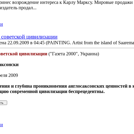
инес возрождение интереса к Карлу Марксу. Мировые продажи 'К
издатель продал
...
ии
 советской цивилизации
на 22.09.2009 в 04:45
(PAINTING. Artist from the island of Saarema
оветской цивилизации
("Газета 2000", Украина)
аксонски
реля 2009
ия и глубина проникновения англосаксонских ценностей в к
ацию современной цивилизации беспрецедентны.
ии