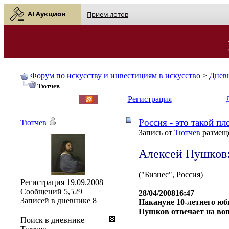
AI Аукцион
Прием лотов
Форум по искусству и инвестициям в искусство
>
Днев
Тютчев
English
| Русский
Регистрация
Россия - это такой п
Тютчев
Запись от
Тютчев
размеще
Алексей Пушков:
("Бизнес", Россия)
Регистрация
19.09.2008
Сообщений
5,529
28/04/200816:47
Записей в дневнике
8
Накануне 10-летнего юб
Пушков отвечает на во
Поиск в дневнике