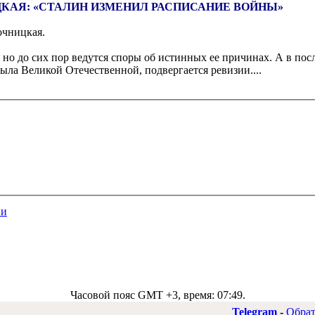
КАЯ: «СТАЛИН ИЗМЕНИЛ РАСПИСАНИЕ ВОЙНЫ»
очницкая.
, но до сих пор ведутся споры об истинных ее причинах. А в по
была Великой Отечественной, подвергается ревизии.
...
ии
Часовой пояс GMT +3, время:
07:49
.
Telegram
-
Обрат