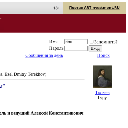
Портал ARTinvestment.RU
18+
Имя
Запомнить?
Пароль
Сообщения за день
Поиск
a, Ezel Dmitry Terekhov)
ы"
Тютчев
Гуру
тель и ведущий Алексей Константинович