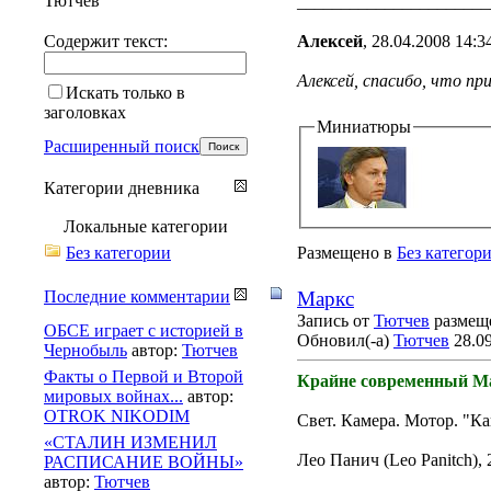
Тютчев
______________________
Содержит текст:
Алексей
, 28.04.2008 14:3
Алексей, спасибо, что п
Искать только в
заголовках
Миниатюры
Расширенный поиск
Категории дневника
Локальные категории
Без категории
Размещено в
Без категор
Последние комментарии
Маркс
Запись от
Тютчев
размеще
ОБСЕ играет с историей в
Обновил(-а)
Тютчев
28.09
Чернобыль
автор:
Тютчев
Факты о Первой и Второй
Крайне современный М
мировых войнах...
автор:
OTROK NIKODIM
Свет. Камера. Мотор. "Ка
«СТАЛИН ИЗМЕНИЛ
Лео Панич (Leo Panitch), 
РАСПИСАНИЕ ВОЙНЫ»
автор:
Тютчев