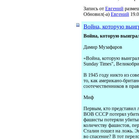
Запись от
Евгений
размещ
Обновил(-а)
Евгений
19.0
Война, которую выигра
Война, которую выиграл
Дамир Музафаров
«Война, которую выиграли
Sunday Times", Великобри
В 1945 году никто из сов
то, как американо-британ
соотечественников в прав
Миф
Первым, кто представил л
ВОВ СССР потерял убитым
фашисты потеряли убитым
количеству фашистов, пе
Сталин пошел на ложь. Эк
во спасение? В тот пере