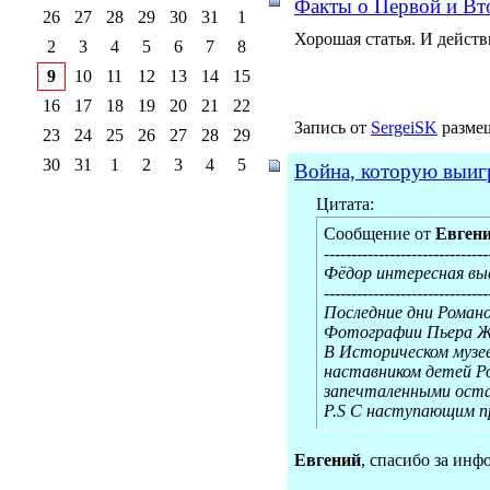
Факты о Первой и Вт
26
27
28
29
30
31
1
Хорошая статья. И дейст
2
3
4
5
6
7
8
9
10
11
12
13
14
15
16
17
18
19
20
21
22
Запись от
SergeiSK
размещ
23
24
25
26
27
28
29
30
31
1
2
3
4
5
Война, которую выигра
Цитата:
Сообщение от
Евген
------------------------------
Фёдор интересная вы
------------------------------
Последние дни Роман
Фотографии Пьера Ж
В Историческом музее
наставником детей Ро
запечталенными оста
P.S С наступающим пр
Евгений
, спасибо за ин