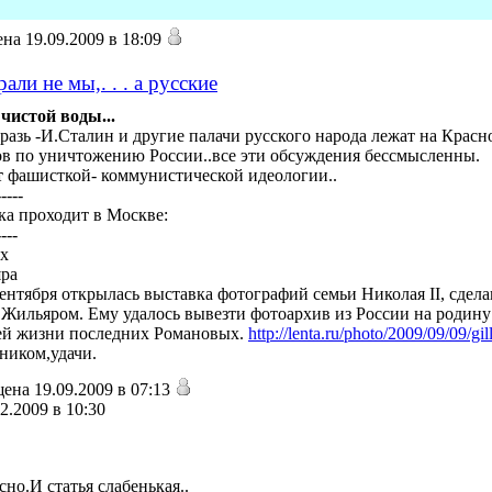
на 19.09.2009 в 18:09
ли не мы,. . . а русские
чистой воды...
азь -И.Сталин и другие палачи русского народа лежат на Красн
в по уничтожению России..все эти обсуждения бессмысленны.
т
фашисткой- коммунистической идеологии..
-----
ка проходит в Москве:
----
х
ра
сентября открылась выставка фотографий семьи Николая II, сде
Жильяром. Ему удалось вывезти фотоархив из России на родину 
й жизни последних Романовых.
http://lenta.ru/photo/2009/09/09/gill
ником,удачи.
ена 19.09.2009 в 07:13
2.2009 в 10:30
но.И статья слабенькая..