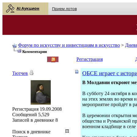
AI Аукцион
Прием лотов
Форум по искусству и инвестициям в искусство
>
Днев
Комментарии
English
| Русский
Регистрация
ОБСЕ играет с истор
Тютчев
В Молдавии откроют ме
В субботу 24 октября в 
на этих землях во время
мероприятие пройдёт в 
Регистрация
19.09.2008
Сообщений
5,529
В церемонии открытия ме
Записей в дневнике
8
общества и Румынской пр
военном кладбище в селе
Поиск в дневнике