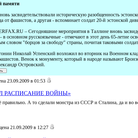
й памяти
овь засвидетельствовали историческую разобщенность эстонског
а от фашистов, а другая - вспоминает солдат 20-й эстонской ди
TERFAX.RU – Сегодняшние мероприятия в Таллине вновь засвид
 – в основном русскоязычные - отмечают в этот день 65-летие о
м словом "борцов за свободу" страны, почитая таковыми солдат
тонии Николай Успенский возложил во вторник на Военном кла
фашистов. Венок к монументу, который в народе называют Бронз
ександр Островский.
на 23.09.2009 в 01:53
Л РАСПИСАНИЕ ВОЙНЫ»
правильно. А то сделали монстра из СССР и Сталина, да и во вс
ена 21.09.2009 в 12:27