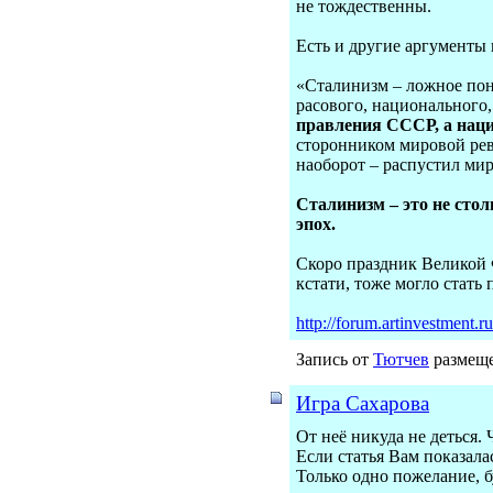
не тождественны.
Есть и другие аргументы 
«Сталинизм – ложное пон
расового, национального,
правления СССР, а нациз
сторонником мировой рев
наоборот – распустил м
Сталинизм – это не сто
эпох.
Скоро праздник Великой 
кстати, тоже могло стат
http://forum.artinvestment.
Запись от
Тютчев
размеще
Игра Сахарова
От неё никуда не деться.
Если статья Вам показала
Только одно пожелание, 