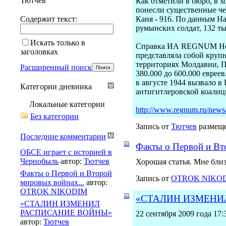
Тютчев
Как отметили в бюро, в х
понесли существенные че
Содержит текст:
Каня - 916. По данным На
румынских солдат, 132 т
Искать только в
Справка ИА REGNUM Новос
заголовках
представляла собой круп
территориях Молдавии, П
Расширенный поиск
380.000 до 600.000 евре
в августе 1944 вызвало в
Категории дневника
антигитлеровской коалици
Локальные категории
http://www.regnum.ru/news
Без категории
Запись от
Тютчев
размеще
Последние комментарии
Факты о Первой и Вт
ОБСЕ играет с историей в
Чернобыль
автор:
Тютчев
Хорошая статья. Мне бли
Факты о Первой и Второй
Запись от
OTROK NIKO
мировых войнах...
автор:
OTROK NIKODIM
«СТАЛИН ИЗМЕНИ
«СТАЛИН ИЗМЕНИЛ
РАСПИСАНИЕ ВОЙНЫ»
22 сентября 2009 года 17:
автор:
Тютчев