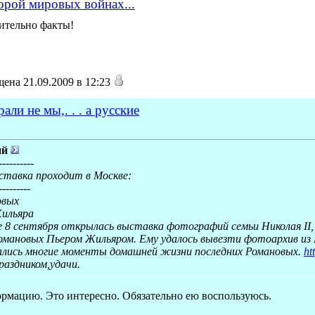
орой мировых войнах...
вительно факты!
ена 21.09.2009 в 12:23
ли не мы,. . . а русские
ий
----------
ставка проходит в Москве:
---------
овых
ильяра
 8 сентября открылась выставка фотографий семьи Николая II,
мановых Пьером Жильяром. Ему удалось вывезти фотоархив из Ро
лись многие моменты домашней жизни последних Романовых.
ht
аздником,удачи.
формацию. Это интересно. Обязательно ею воспользуюсь.