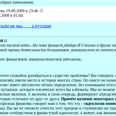
 добрых начинаниях.
на 19.09.2009 в 23:46
.2009 в 01:44
ли не мы,. . . а русские
ий
зм чистой воды...Но пока фашист,убийца-И.Сталин и другие па
ткой оценки деятельности большевиков ,коммунистов по уничто
рет фашисткой- коммунистической идеологии..
хотите спокойно разобраться в существе проблемы? Вы говорите 
инизму, имели место в истории многих стран. Но никто не назы
зм» имеет абсолютно чёткое определение, без понимания этого
к путанице, которую я всячески хотел бы избежать. Мы не може
ские явления. А явления, в свою очередь, формируют определё
торые отличают их друг от друга.
Причём наличие некоторых о
ризнак фашизма говорит нам о том, что это -
«идеология воин
а). Вы же не сможете отнести этот признак к сталинизму ни при
ым сообществом в фашистской идеологии, а значит, как минимум