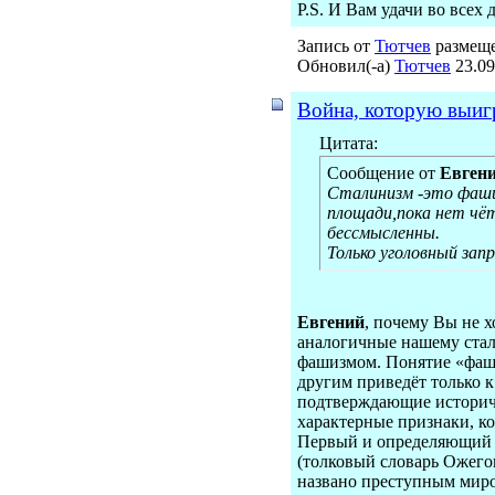
P.S. И Вам удачи во всех
Запись от
Тютчев
размеще
Обновил(-а)
Тютчев
23.09
Война, которую выигра
Цитата:
Сообщение от
Евген
Сталинизм -это фаши
площади,пока нет чё
бессмысленны.
Только уголовный зап
Евгений
, почему Вы не 
аналогичные нашему стал
фашизмом. Понятие «фаши
другим приведёт только 
подтверждающие историче
характерные признаки, ко
Первый и определяющий п
(толковый словарь Ожегов
названо преступным миров