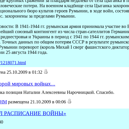
оде крупных сражений за плацдарм недалеко от села Цыганка в п
ловеческие потери. На военном кладбище села Цыганка захорон
ционального бюро культов героев Румынии, в ходе войн, состоявш
ыс. захоронены за пределами Румынии.
ти: В 1941-1944 гг. румынская армия принимала участие во 
нейший союзный контингент из числа стран-сателлитов Германи
риднестровья и Украины в период с 1941 по 1944 гг. румынск
ев. Точных данных по общим потерям СССР в результате румынск
 Румынии переворот (король Михай I сверг фашистского диктатор
и 25 августа 1944 года.
/1218071.html
на 25.10.2009 в 01:32
орой мировых войнах...
зка позиция Наталии Алексеевны Нарочницкой. Спасибо.
DIM
размещена 21.10.2009 в 00:06
Л РАСПИСАНИЕ ВОЙНЫ»
30