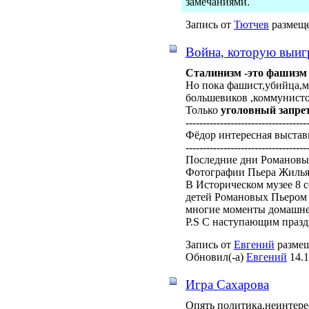
замечаниями.
Запись от
Тютчев
размеще
Война, которую выигра
Сталинизм -это фашизм 
Но пока фашист,убийца,мр
большевиков ,коммунисто
Только
уголовный запре
-----------------------------------
Фёдор интересная выстав
-----------------------------------
Последние дни Романовы
Фотографии Пьера Жилья
В Историческом музее 8 
детей Романовых Пьером 
многие моменты домашне
P.S С наступающим празд
Запись от
Евгений
размещ
Обновил(-а)
Евгений
14.1
Игра Сахарова
Опять политика,неинтерес