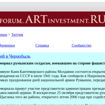
ники
>
Тютчев
Дневники
Справка
Сообщество
ией в Чернобыль
мориал румынским солдатам, воевавшим на стороне фашист
коммуне Каня Кантемирского района Молдавии состоится откры
 нападения на СССР в июле 1941 года. Как сообщили в Национал
рамках празднования дней национальной армии Румынии, пере
мориала примут участие представители администрации президе
авославной церкви. В воскресенье 25 октября представители р
 Цыганка того же района, открытого летом 2006 года при содей