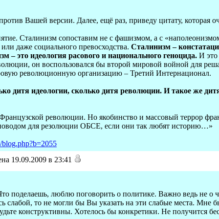
против Вашей версии. Далее, ещё раз, приведу цитату, которая о
ятие. Сталинизм сопоставим не с фашизмом, а с «наполеонизмо
 или даже социального превосходства.
Сталинизм – констатаци
м – это идеология расового и национального геноцида.
И это
олюции, он воспользовался бы второй мировой войной для реша
ировую революционную организацию – Третий Интернационал.
лько дитя идеологии, сколько дитя революции. И такое же д
Французской революции. Но якобинство и массовый террор фра
ь поводом для резолюции ОБСЕ, если они так любят историю…»
ru/blog.php?b=2055
на 19.09.2009 в 23:41
 Что поделаешь, люблю поговорить о политике. Важно ведь не о чё
сь слабой, то не могли бы Вы указать на эти слабые места. Мне 
будьте конструктивны. Хотелось бы конкретики. Не получится б