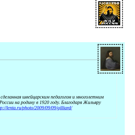
 сделанная швейцарским педагогом и многолетним
ссии на родину в 1920 году. Благодаря Жильяру
tp://lenta.ru/photo/2009/09/09/gilliard/