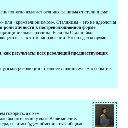
чень понятно излагает отличия фашизма от сталинизма:
м» или «кромвелионизмом». Сталинизм – это не идеология
я роли личности в постреволюционной форме
 принципиальная разница. Если бы Сталин был
ющего шага в этом направлении. Но он сделал прямо
итя, как результаты всех революций предшествующих
нцузской революции страшнее сталинизма. Это событие,
м говорить, а с кем.
было бы интересно узнать Ваше мнение.
еседы, если мы будем обмениваться общими