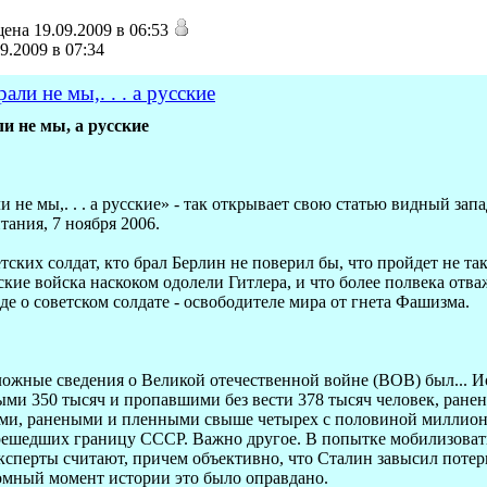
ена 19.09.2009 в 06:53
9.2009 в 07:34
ли не мы,. . . а русские
и не мы, а русские
 не мы,. . . а русские» - так открывает свою статью видный за
тания, 7 ноября 2006.
етских солдат, кто брал Берлин не поверил бы, что пройдет не т
ские войска наскоком одолели Гитлера, и что более полвека отв
де о советском солдате - освободителе мира от гнета Фашизма.
ожные сведения о Великой отечественной войне (ВОВ) был... Иос
и 350 тысяч и пропавшими без вести 378 тысяч человек, ранены
и, ранеными и пленными свыше четырех с половиной миллионов 
решедших границу СССР. Важно другое. В попытке мобилизоват
сперты считают, причем объективно, что Сталин завысил потери 
ломный момент истории это было оправдано.