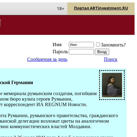
Портал ARTinvestment.RU
18+
Имя
Запомнить?
Пароль
Сообщения за день
Поиск
ской Германии
тие мемориала румынским солдатам, погибшим
ьном бюро культа героев Румынии,
даёт корреспондент ИА REGNUM Новости.
нта Румынии, румынского правительства, гражданского
умынской делегации возложат цветы на аналогичном
ствии коммунистических властей Молдавии.