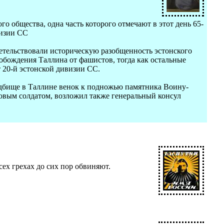
о общества, одна часть которого отмечают в этот день 65-
визии СС
етельствовали историческую разобщенность эстонского
свобождения Таллина от фашистов, тогда как остальные
 20-й эстонской дивизии СС.
дбище в Таллине венок к подножью памятника Воину-
овым солдатом, возложил также генеральный консул
ех грехах до сих пор обвиняют.