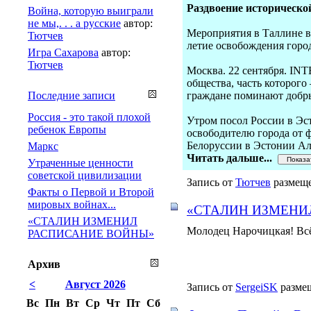
Раздвоение историческо
Война, которую выиграли
не мы,. . . а русские
автор:
Мероприятия в Таллине вн
Тютчев
летие освобождения город
Игра Сахарова
автор:
Тютчев
Москва. 22 сентября. IN
общества, часть которого
Последние записи
граждане поминают добры
Россия - это такой плохой
Утром посол России в Эс
ребенок Европы
освободителю города от 
Белоруссии в Эстонии Ал
Маркс
Читать дальше...
Утраченные ценности
советской цивилизации
Запись от
Тютчев
размеще
Факты о Первой и Второй
мировых войнах...
«СТАЛИН ИЗМЕНИ
«СТАЛИН ИЗМЕНИЛ
Молодец Нарочицкая! Всё 
РАСПИСАНИЕ ВОЙНЫ»
Архив
<
Август 2026
Запись от
SergeiSK
размещ
Вс
Пн
Вт
Ср
Чт
Пт
Сб