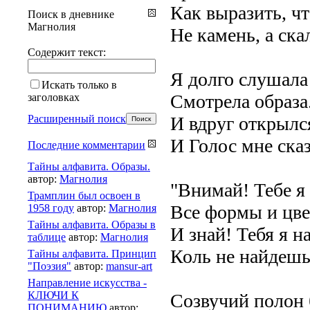
Как выразить, чт
Поиск в дневнике
Магнолия
Не камень, а ска
Содержит текст:
Я долго слушала
Искать только в
Смотрела образа
заголовках
Расширенный поиск
И вдруг открылс
И Голос мне сказ
Последние комментарии
Тайны алфавита. Образы.
автор:
Магнолия
"Внимай! Тебе я
Трамплин был освоен в
Все формы и цве
1958 году
автор:
Магнолия
Тайны алфавита. Образы в
И знай! Тебя я н
таблице
автор:
Магнолия
Коль не найдешь
Тайны алфавита. Принцип
"Поэзия"
автор:
mansur-art
Направление искусства -
КЛЮЧИ К
Созвучий полон 
ПОНИМАНИЮ
автор: