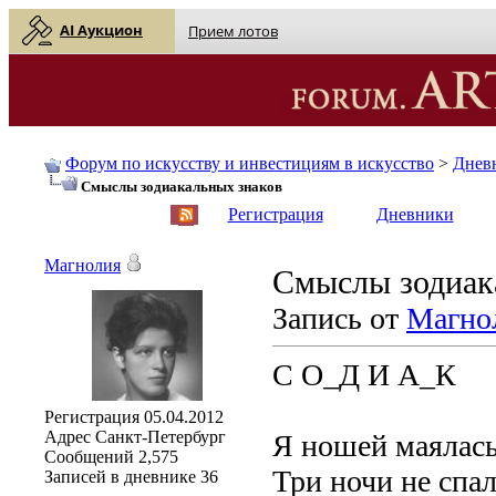
AI Аукцион
Прием лотов
Форум по искусству и инвестициям в искусство
>
Днев
Смыслы зодиакальных знаков
English
| Русский
Регистрация
Дневники
Магнолия
Смыслы зодиак
Запись от
Магно
С О_Д И А_К
Регистрация
05.04.2012
Адрес
Санкт-Петербург
Я ношей маялась
Сообщений
2,575
Три ночи не спал
Записей в дневнике
36