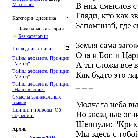
В них смыслов ст
Магнолия
Гляди, кто как зв
Категории дневника
Запоминай, где с
Локальные категории
Без категории
Земля сама загов
Последние записи
Она и Бог, и Цар
Тайны алфавита. Принцип
А ты сложи все в
"Метод"
Тайны алфавита. Принцип
Как будто это ла
"Метод"
_ _ _
Тайны алфавита. Принцип
"Направление"
Смыслы зодиакальных
Молчала неба вы
знаков
Принцип природы. Об
Но звездные огн
обучении.
Шепнули: "Крик
Архив
Мы здесь с тобой
<
Август 2026