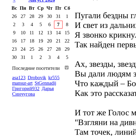
Вс
Пн
Вт
Ср
Чт
Пт
Сб
Пугали бездны г
26
27
28
29
30
31
1
И свет из дальни
2
3
4
5
6
7
8
9
10
11
12
13
14
15
Я звонко крикнул
16
17
18
19
20
21
22
Так найден перв
23
24
25
26
27
28
29
30
31
1
2
3
4
5
Ах, звезды, звез
Последние посетители
Вы дали людям з
asa123
Drobovik
kr555
Что каждый – Бог
mansur-art
StGennadij
Григорий932
Дарья
Как это рассказа
Синчугова
И тот же Голос м
"Взгляни на див
Там точек, линий