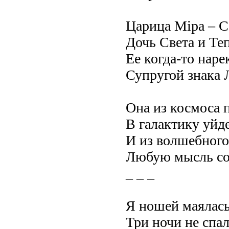
Царица Мiра – С
Дочь Света и Теп
Ее когда-то наре
Супругой знака 
Она из космоса 
В галактику уйде
И из волшебного
Любую мысль со
_ _ _
Я ношей маялась
Три ночи не спал