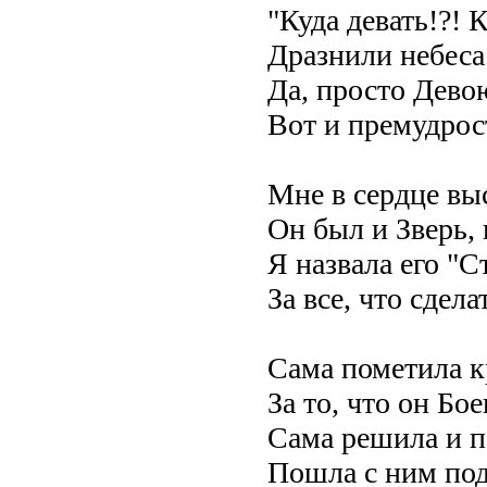
"Куда девать!?! К
Дразнили небеса.
Да, просто Дево
Вот и премудрост
Мне в сердце вы
Он был и Зверь, 
Я назвала его "С
За все, что сдела
Сама пометила к
За то, что он Бое
Сама решила и 
Пошла с ним под