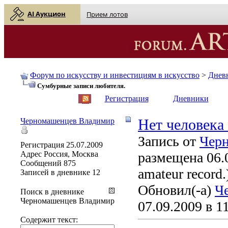
AI Аукцион
Прием лотов
Форум по искусству и инвестициям в искусство
>
Днев
Сумбурные записи любителя.
English
| Русский
Регистрация
Дневники
Черномашенцев Владимир
Нет человека 
Запись от
Чер
Регистрация
25.07.2009
Адрес
Россия, Москва
размещена 06.0
Сообщений
875
amateur record.
Записей в дневнике
12
Обновил(-а)
Ч
Поиск в дневнике
Черномашенцев Владимир
07.09.2009 в 1
Содержит текст: