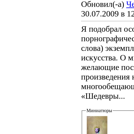
Обновил(-а)
Ч
30.07.2009 в 1
Я подобрал ос
порнографичес
слова) экземп
искусства. О м
желающие посм
произведения 
многообещающ
«Шедевры...
Миниатюры