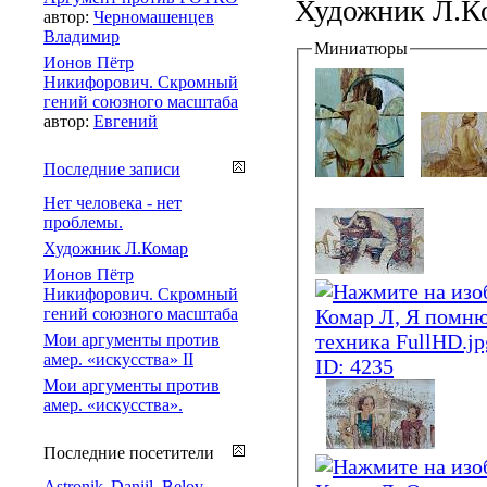
Художник Л.Ко
автор:
Черномашенцев
Владимир
Миниатюры
Ионов Пётр
Никифорович. Скромный
гений союзного масштаба
автор:
Евгений
Последние записи
Нет человека - нет
проблемы.
Художник Л.Комар
Ионов Пётр
Никифорович. Скромный
гений союзного масштаба
Мои аргументы против
амер. «искусства» II
Мои аргументы против
амер. «искусства».
Последние посетители
Astronik
Daniil_Belov