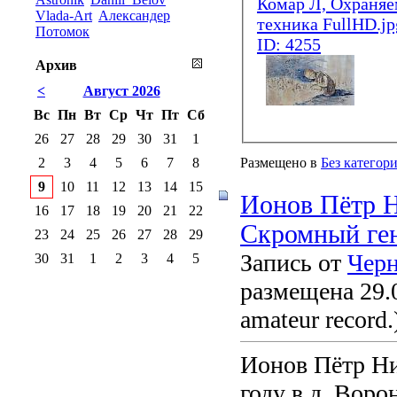
Vlada-Art
Александер
Потомок
Архив
<
Август 2026
Вс
Пн
Вт
Ср
Чт
Пт
Сб
26
27
28
29
30
31
1
2
3
4
5
6
7
8
Размещено в
Без категор
9
10
11
12
13
14
15
Ионов Пётр 
16
17
18
19
20
21
22
Скромный ге
23
24
25
26
27
28
29
Запись от
Чер
30
31
1
2
3
4
5
размещена 29.0
amateur record.
Ионов Пётр Ни
году в д. Вор