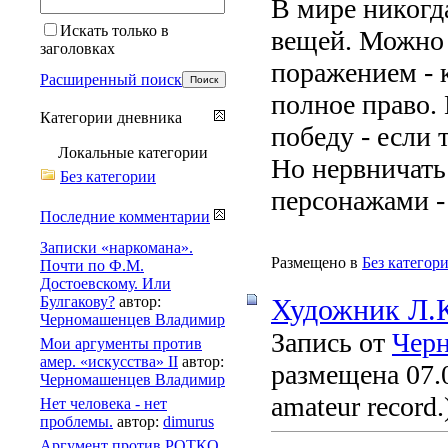
В мире никогд
Искать только в
вещей. Можно 
заголовках
поражением - к
Расширенный поиск
полное право.
Категории дневника
победу - если 
Локальные категории
Но нервничать
Без категории
персонажами - 
Последние комментарии
Записки «наркомана».
Размещено в
Без категор
Почти по Ф.М.
Достоевскому. Или
Булгакову?
автор:
Художник Л.
Черномашенцев Владимир
Запись от
Чер
Мои аргументы против
амер. «искусства» II
автор:
размещена 07.0
Черномашенцев Владимир
amateur record.
Нет человека - нет
проблемы.
автор:
dimurus
Аргумент против РОТКО