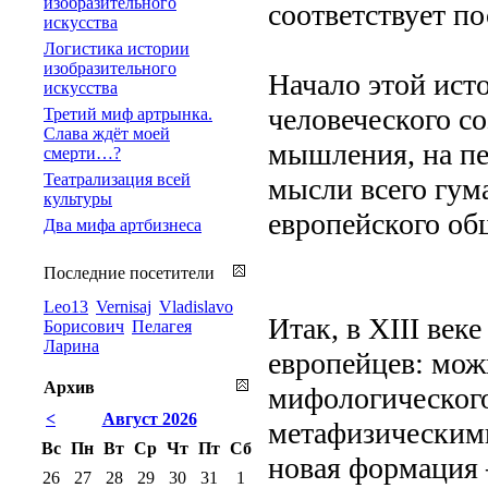
изобразительного
соответствует по
искусства
Логистика истории
изобразительного
Начало этой ист
искусства
человеческого со
Третий миф артрынка.
Слава ждёт моей
мышления, на пе
смерти…?
Театрализация всей
мысли всего гум
культуры
европейского об
Два мифа артбизнеса
Последние посетители
Leo13
Vernisaj
Vladislavo
Итак, в XIII век
Борисович
Пелагея
Ларина
европейцев: можн
Архив
мифологического
<
Август 2026
метафизическими
Вс
Пн
Вт
Ср
Чт
Пт
Сб
новая формация 
26
27
28
29
30
31
1