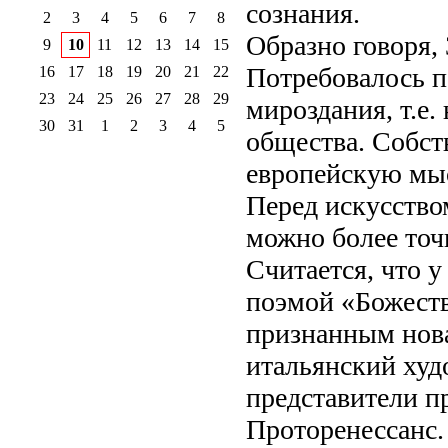
сознания.
2
3
4
5
6
7
8
Образно говоря, 
9
10
11
12
13
14
15
Потребовалось п
16
17
18
19
20
21
22
23
24
25
26
27
28
29
мироздания, т.е.
30
31
1
2
3
4
5
общества. Собст
европейскую мыс
Перед искусство
можно более точ
Считается, что у
поэмой «Божеств
признанным нов
итальянский худ
представители п
Проторенессанс.