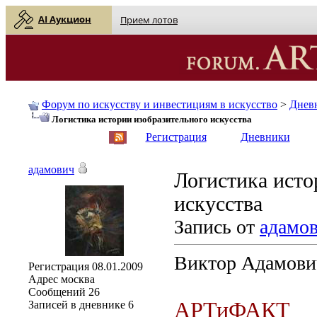
AI Аукцион
Прием лотов
Форум по искусству и инвестициям в искусство
>
Днев
Логистика истории изобразительного искусства
English
| Русский
Регистрация
Дневники
адамович
Логистика исто
искусства
Запись от
адамо
Виктор Адамови
Регистрация
08.01.2009
Адрес
москва
Сообщений
26
АРТиФАКТ
Записей в дневнике
6