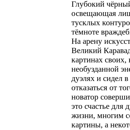
Глубокий чёрный
освещающая лишь
тусклых контуро
тёмноте враждеб
На арену искусс
Великий Каравад
картинах своих, 
необузданной эне
дуэлях и сидел 
отказаться от то
новатор соверши
это счастье для 
жизни, многим с
картины, а неко