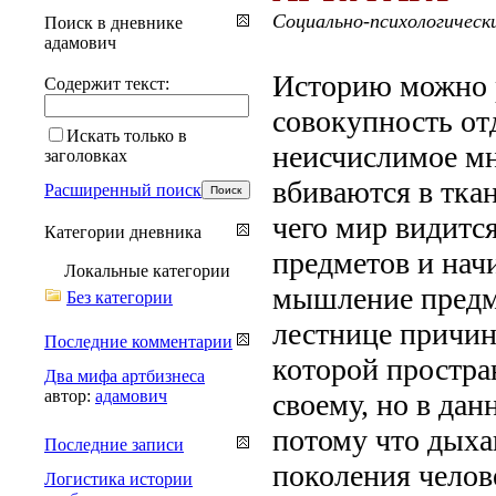
Социально-психологическ
Поиск в дневнике
адамович
Историю можно р
Содержит текст:
совокупность от
Искать только в
неисчислимое мн
заголовках
вбиваются в ткан
Расширенный поиск
чего мир видитс
Категории дневника
предметов и начи
Локальные категории
мышление предме
Без категории
лестнице причин
Последние комментарии
которой простра
Два мифа артбизнеса
автор:
адамович
своему, но в дан
потому что дыха
Последние записи
поколения челов
Логистика истории